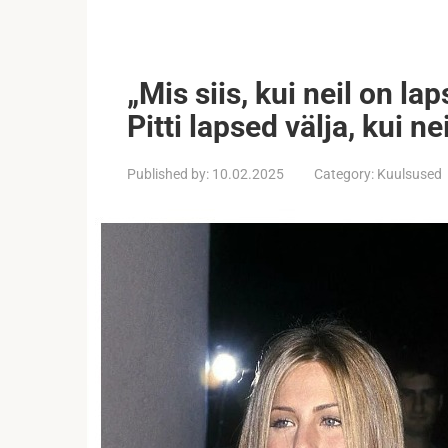
„Mis siis, kui neil on la
Pitti lapsed välja, kui n
Published by:
10.02.2025
Category:
Kuulsused