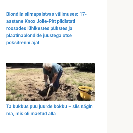
Blondiin silmapaistvas välimuses: 17-
aastane Knox Jolie-Pitt pildistati
roosades lühikestes pükstes ja
plaatinablondide juustega otse
poksitrenni ajal
Ta kukkus puu juurde kokku – siis nägin
ma, mis oli maetud alla