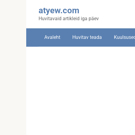
Skip
atyew.com
to
content
Huvitavaid artikleid iga päev
Avaleht
Huvitav teada
Kuulsuse