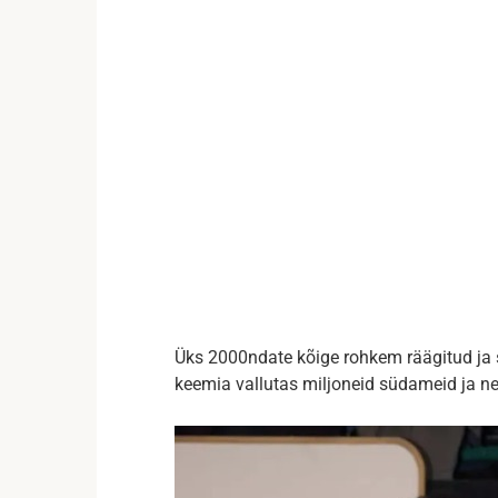
Üks 2000ndate kõige rohkem räägitud ja 
keemia vallutas miljoneid südameid ja n