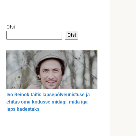
Otsi
Otsi
Ivo Reinok täitis lapsepõlveunistuse ja
ehitas oma kodusse midagi, mida iga
laps kadestaks