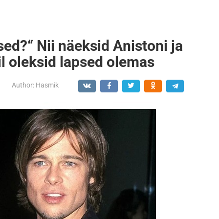
psed?“ Nii näeksid Anistoni ja
eil oleksid lapsed olemas
Author:
Hasmik