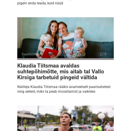
pigem enda teada, kuid nüüd
Kuulsused
0
Klaudia Tiitsmaa avaldas
suhtepõhimõtte, mis aitab tal Vallo
Kirsiga tarbetuid pingeid vältida
Näitleja Klaudia Tiitsmaa rääkis avameelselt paarisuhetest
ning sellest, miks ta peab mossitamist ja vaikides