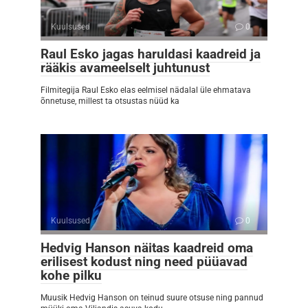
Kuulsused
0
Raul Esko jagas haruldasi kaadreid ja
rääkis avameelselt juhtunust
Filmitegija Raul Esko elas eelmisel nädalal üle ehmatava
õnnetuse, millest ta otsustas nüüd ka
Kuulsused
0
Hedvig Hanson näitas kaadreid oma
erilisest kodust ning need püüavad
kohe pilku
Muusik Hedvig Hanson on teinud suure otsuse ning pannud