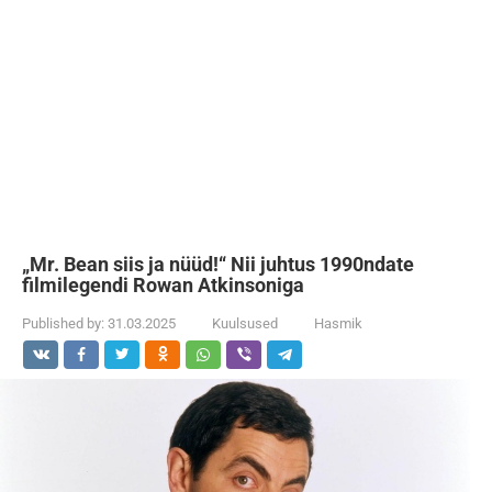
„Mr. Bean siis ja nüüd!“ Nii juhtus 1990ndate
filmilegendi Rowan Atkinsoniga
Published by:
31.03.2025
Kuulsused
Hasmik