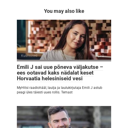
You may also like
Kuulsused
0
Emili J sai uue põneva väljakutse –
ees ootavad kaks nädalat keset
Horvaatia helesiniseid vesi
MyHitsi raadiohääl, laulja ja laulukirjutaja Emili J astub
peagi üles täiesti uues rollis. Temast