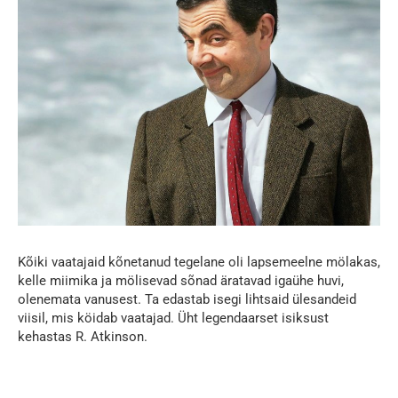
Kõiki vaatajaid kõnetanud tegelane oli lapsemeelne mölakas,
kelle miimika ja mölisevad sõnad äratavad igaühe huvi,
olenemata vanusest. Ta edastab isegi lihtsaid ülesandeid
viisil, mis köidab vaatajad. Üht legendaarset isiksust
kehastas R. Atkinson.