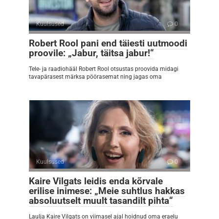
Kuulsused
0
Robert Rool pani end täiesti uutmoodi
proovile: „Jabur, täitsa jabur!“
Tele- ja raadiohääl Robert Rool otsustas proovida midagi
tavapärasest märksa pöörasemat ning jagas oma
Kuulsused
0
Kaire Vilgats leidis enda kõrvale
erilise inimese: „Meie suhtlus hakkas
absoluutselt muult tasandilt pihta“
Laulja Kaire Vilgats on viimasel ajal hoidnud oma eraelu