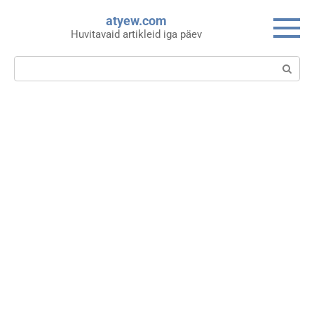
Skip
atyew.com
to
Huvitavaid artikleid iga päev
content
Search: