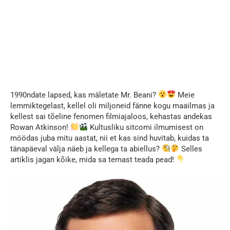
1990ndate lapsed, kas mäletate Mr. Beani?
Meie
lemmiktegelast, kellel oli miljoneid fänne kogu maailmas ja
kellest sai tõeline fenomen filmiajaloos, kehastas andekas
Rowan Atkinson!
Kultusliku sitcomi ilmumisest on
möödas juba mitu aastat, nii et kas sind huvitab, kuidas ta
tänapäeval välja näeb ja kellega ta abiellus?
Selles
artiklis jagan kõike, mida sa temast teada pead!