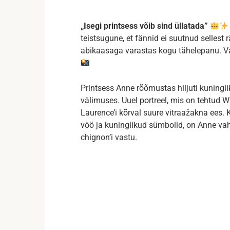
„Isegi printsess võib sind üllatada”
teistsugune, et fännid ei suutnud sellest
abikaasaga varastas kogu tähelepanu. Vaat
Printsess Anne rõõmustas hiljuti kuning
välimuses. Uuel portreel, mis on tehtud W
Laurence’i kõrval suure vitraažakna ees. K
vöö ja kuninglikud sümbolid, on Anne va
chignon’i vastu.