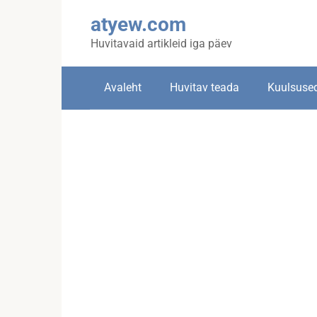
Skip
atyew.com
to
content
Huvitavaid artikleid iga päev
Avaleht
Huvitav teada
Kuulsuse