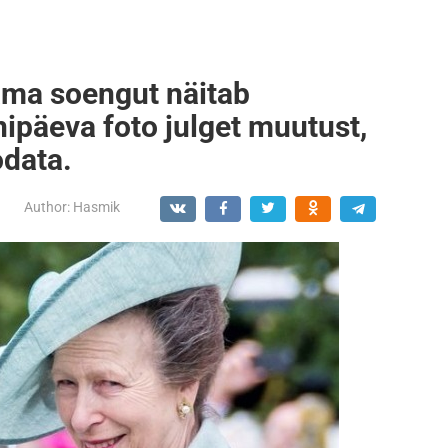
ama soengut näitab
nipäeva foto julget muutust,
odata.
Author:
Hasmik