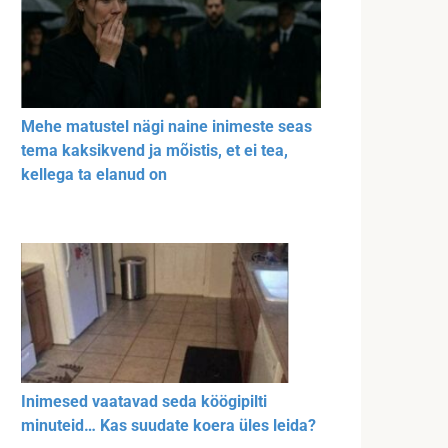
Mehe matustel nägi naine inimeste seas
tema kaksikvend ja mõistis, et ei tea,
kellega ta elanud on
Inimesed vaatavad seda köögipilti
minuteid… Kas suudate koera üles leida?