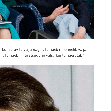
 kui särav ta välja nägi. „Ta näeb nii õnnelik välja!
s: „Ta näeb nii teistsugune välja, kui ta naeratab.”