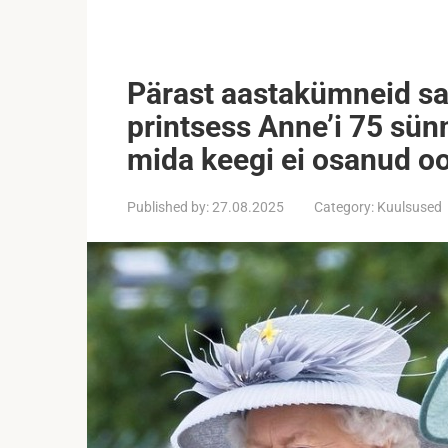
Pärast aastakümneid s
printsess Anne’i 75 sün
mida keegi ei osanud o
Published by:
27.08.2025
Category:
Kuulsused