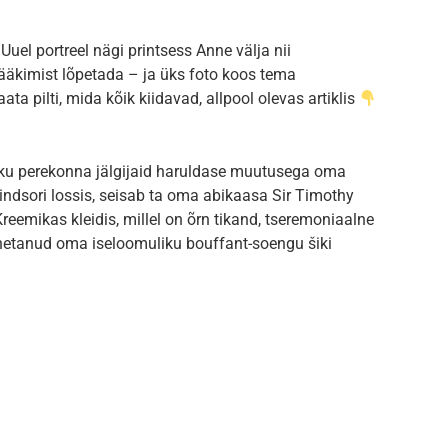
Uuel portreel nägi printsess Anne välja nii
 rääkimist lõpetada – ja üks foto koos tema
a pilti, mida kõik kiidavad, allpool olevas artiklis
liku perekonna jälgijaid haruldase muutusega oma
indsori lossis, seisab ta oma abikaasa Sir Timothy
reemikas kleidis, millel on õrn tikand, tseremoniaalne
hetanud oma iseloomuliku bouffant-soengu šiki