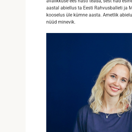
avalikkuse ees hästi teada, sest nad esine
aastal abiellus ta Eesti Rahvusballeti ja
kooselus üle kümne aasta. Ametlik abiel
nüüd minevik.