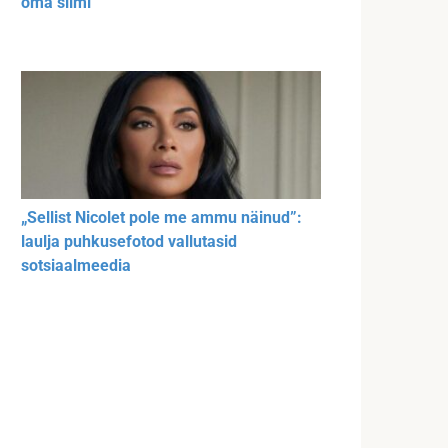
oma silmi
„Sellist Nicolet pole me ammu näinud”:
laulja puhkusefotod vallutasid
sotsiaalmeedia