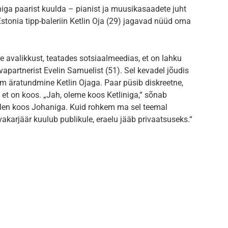
ga paarist kuulda – pianist ja muusikasaadete juht
tonia tipp-baleriin Ketlin Oja (29) jagavad nüüd oma
 avalikkust, teatades sotsiaalmeedias, et on lahku
vapartnerist Evelin Samuelist (51). Sel kevadel jõudis
am äratundmine Ketlin Ojaga. Paar püsib diskreetne,
 et on koos. „Jah, oleme koos Ketliniga,“ sõnab
, olen koos Johaniga. Kuid rohkem ma sel teemal
karjäär kuulub publikule, eraelu jääb privaatsuseks.“