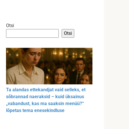
Otsi
Otsi
Ta alandas ettekandjat vaid selleks, et
sõbrannad naeraksid – kuid üksainus
„vabandust, kas ma saaksin menüü?“
lõpetas tema enesekindluse