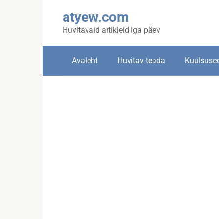
Skip
atyew.com
to
content
Huvitavaid artikleid iga päev
Avaleht
Huvitav teada
Kuulsuse