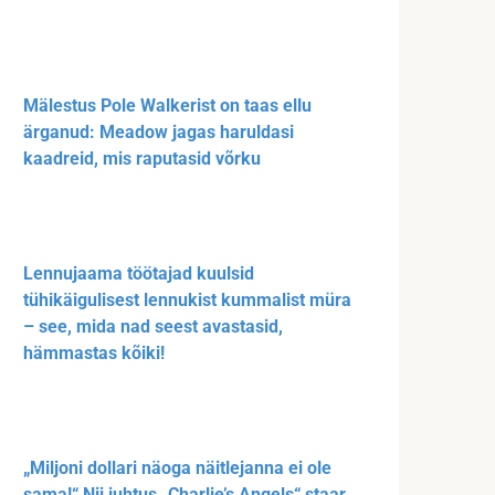
Mälestus Pole Walkerist on taas ellu
ärganud: Meadow jagas haruldasi
kaadreid, mis raputasid võrku
Lennujaama töötajad kuulsid
tühikäigulisest lennukist kummalist müra
– see, mida nad seest avastasid,
hämmastas kõiki!
„Miljoni dollari näoga näitlejanna ei ole
sama!“ Nii juhtus „Charlie’s Angels“ staar