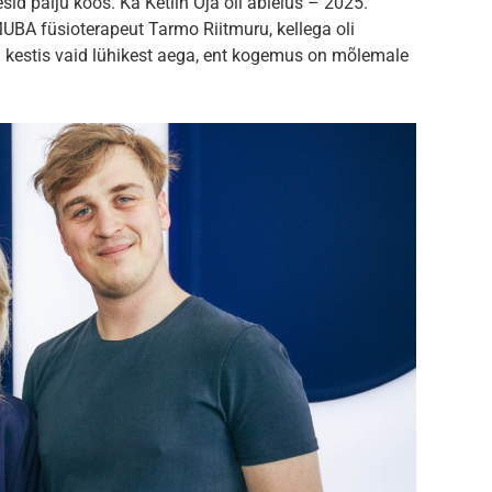
sid palju koos. Ka Ketlin Oja oli abielus – 2025.
 MUBA füsioterapeut Tarmo Riitmuru, kellega oli
u kestis vaid lühikest aega, ent kogemus on mõlemale