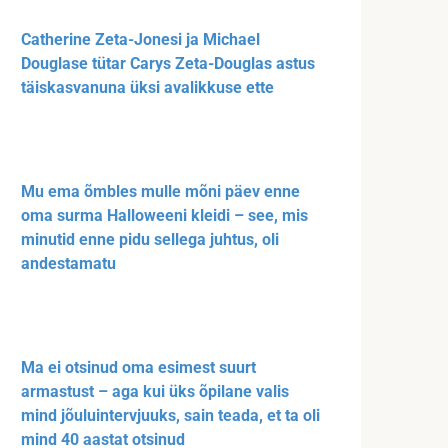
Catherine Zeta-Jonesi ja Michael
Douglase tütar Carys Zeta-Douglas astus
täiskasvanuna üksi avalikkuse ette
Mu ema õmbles mulle mõni päev enne
oma surma Halloweeni kleidi – see, mis
minutid enne pidu sellega juhtus, oli
andestamatu
Ma ei otsinud oma esimest suurt
armastust – aga kui üks õpilane valis
mind jõuluintervjuuks, sain teada, et ta oli
mind 40 aastat otsinud