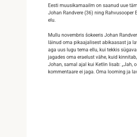
Eesti muusikamaailm on saanud uue tärni
Johan Randvere (36) ning Rahvusooper Es
elu.
Mullu novembris šokeeris Johan Randvere
läinud oma pikaajalisest abikaasast ja la
aga uus lugu tema ellu, kui tekkis sügav
jagades oma eraelust vähe, kuid kinnitab,
Johan, samal ajal kui Ketlin lisab: „Jah
kommentaare ei jaga. Oma looming ja lava