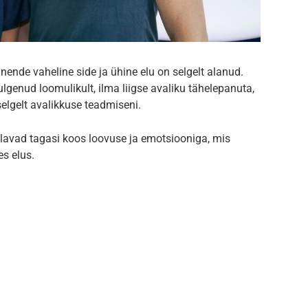
nende vaheline side ja ühine elu on selgelt alanud.
ulgenud loomulikult, ilma liigse avaliku tähelepanuta,
elgelt avalikkuse teadmiseni.
lavad tagasi koos loovuse ja emotsiooniga, mis
es elus.