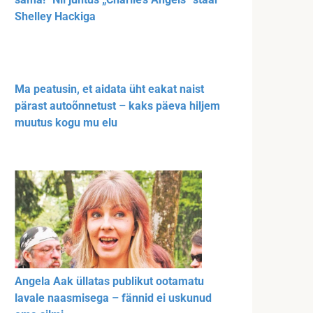
Shelley Hackiga
Ma peatusin, et aidata üht eakat naist
pärast autoõnnetust – kaks päeva hiljem
muutus kogu mu elu
Angela Aak üllatas publikut ootamatu
lavale naasmisega – fännid ei uskunud