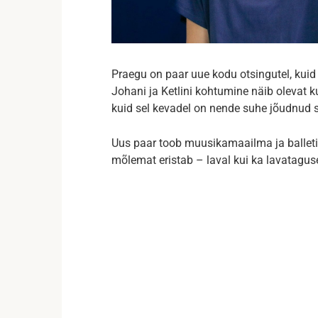
Praegu on paar uue kodu otsingutel, kuid 
Johani ja Ketlini kohtumine näib olevat k
kuid sel kevadel on nende suhe jõudnud s
Uus paar toob muusikamaailma ja balleti
mõlemat eristab – laval kui ka lavatagus