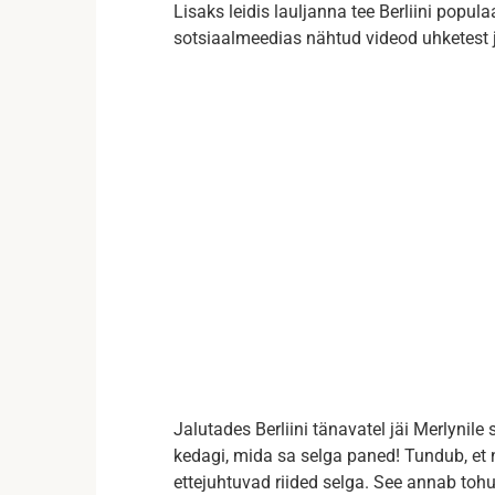
Lisaks leidis lauljanna tee Berliini popul
sotsiaalmeedias nähtud videod uhketest ja
Jalutades Berliini tänavatel jäi Merlynile s
kedagi, mida sa selga paned! Tundub, et
ettejuhtuvad riided selga. See annab toh