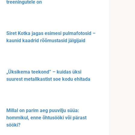
treeningutele on
Siret Kotka jagas esimesi pulmafotosid –
kaunid kaadrid rõõmustasid jälgijaid
„Üksikema teekond” – kuidas üksi
suurest metallkastist soe kodu ehitada
Millal on parim aeg puuvilju süüa:
hommikul, enne õhtusööki või pärast
sööki?