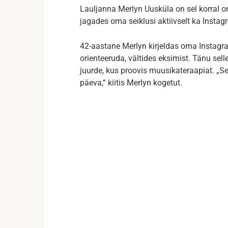
Lauljanna Merlyn Uusküla on sel korral 
jagades oma seiklusi aktiivselt ka Instagr
42-aastane Merlyn kirjeldas oma Instagram
orienteeruda, vältides eksimist. Tänu sel
juurde, kus proovis muusikateraapiat. „See
päeva,“ kiitis Merlyn kogetut.