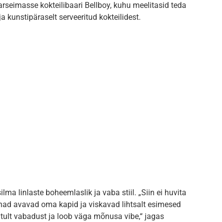
aarseimasse kokteilibaari Bellboy, kuhu meelitasid teda
 kunstipäraselt serveeritud kokteilidest.
ilma linlaste boheemlaslik ja vaba stiil. „Siin ei huvita
 nad avavad oma kapid ja viskavad lihtsalt esimesed
utult vabadust ja loob väga mõnusa vibe,“ jagas