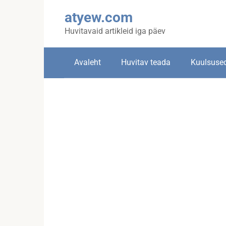
Skip
atyew.com
to
content
Huvitavaid artikleid iga päev
Avaleht
Huvitav teada
Kuulsuse