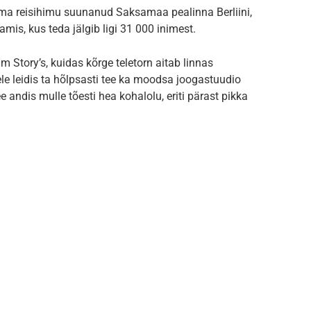
oma reisihimu suunanud Saksamaa pealinna Berliini,
amis, kus teda jälgib ligi 31 000 inimest.
 Story’s, kuidas kõrge teletorn aitab linnas
lele leidis ta hõlpsasti tee ka moodsa joogastuudio
 andis mulle tõesti hea kohalolu, eriti pärast pikka