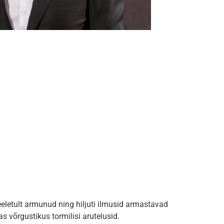
eeletult armunud ning hiljuti ilmusid armastavad
s võrgustikus tormilisi arutelusid.