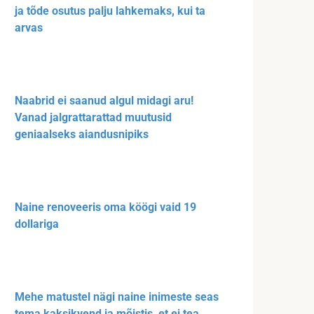
ja tõde osutus palju lahkemaks, kui ta
arvas
Naabrid ei saanud algul midagi aru!
Vanad jalgrattarattad muutusid
geniaalseks aiandusnipiks
Naine renoveeris oma köögi vaid 19
dollariga
Mehe matustel nägi naine inimeste seas
tema kaksikvend ja mõistis, et ei tea,