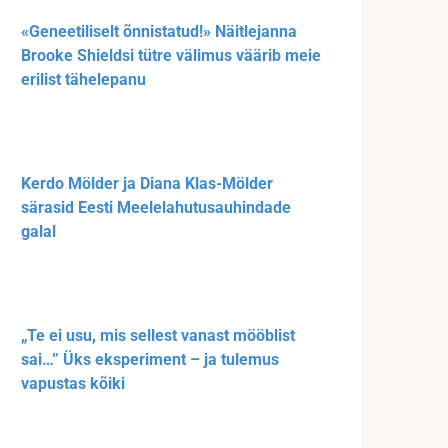
«Geneetiliselt õnnistatud!» Näitlejanna
Brooke Shieldsi tütre välimus väärib meie
erilist tähelepanu
Kerdo Mölder ja Diana Klas-Mölder
särasid Eesti Meelelahutusauhindade
galal
„Te ei usu, mis sellest vanast mööblist
sai…” Üks eksperiment – ja tulemus
vapustas kõiki