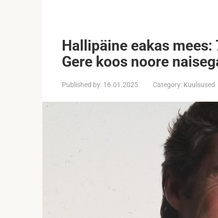
Hallipäine eakas mees:
Gere koos noore naiseg
Published by:
16.01.2025
Category:
Kuulsused