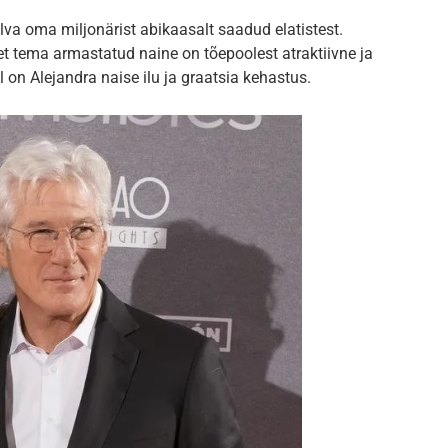
lva oma miljonärist abikaasalt saadud elatistest.
et tema armastatud naine on tõepoolest atraktiivne ja
 on Alejandra naise ilu ja graatsia kehastus.