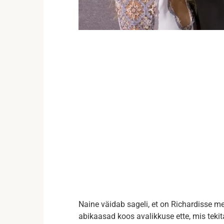
Naine väidab sageli, et on Richardisse m
abikaasad koos avalikkuse ette, mis tekita