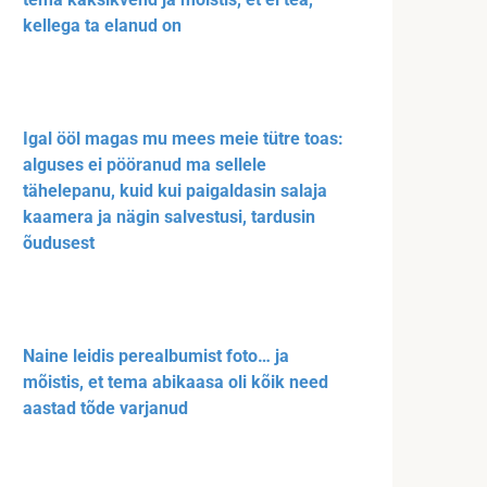
kellega ta elanud on
Igal ööl magas mu mees meie tütre toas:
alguses ei pööranud ma sellele
tähelepanu, kuid kui paigaldasin salaja
kaamera ja nägin salvestusi, tardusin
õudusest
Naine leidis perealbumist foto… ja
mõistis, et tema abikaasa oli kõik need
aastad tõde varjanud