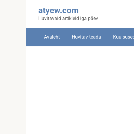
Skip
atyew.com
to
content
Huvitavaid artikleid iga päev
Avaleht
Huvitav teada
Kuulsuse