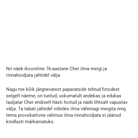
Nii näeb ikooniline 76-aastane Cher ilma meigi ja
rinnahoidjata jahtidel välja
Nagu me kõik järgnevatest paparatside tehtud fotodest
selgelt näeme, on tuntud, uskumatult andekas ja edukas
lauljatar Cher endiselt hästi hoitud ja näeb lihtsalt vapustav
välja. Ta tabati jahtidel viibides ilma vähimagi meigita ning
tema provokatiivne välimus ilma rinnahoidjata ei jäänud
kindlasti märkamatuks.