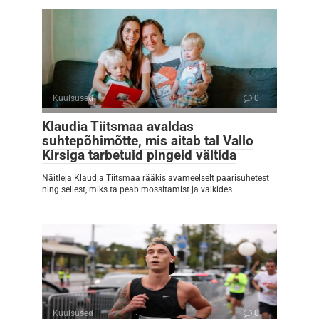
Kuulsused
0
Klaudia Tiitsmaa avaldas
suhtepõhimõtte, mis aitab tal Vallo
Kirsiga tarbetuid pingeid vältida
Näitleja Klaudia Tiitsmaa rääkis avameelselt paarisuhetest
ning sellest, miks ta peab mossitamist ja vaikides
Kuulsused
0