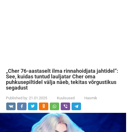
„Cher 76-aastaselt ilma rinnahoidjata jahtidel”:
See, kuidas tuntud lauljatar Cher oma
puhkusepiltidel välja näeb, tekitas võrgustikus
segadust
Published by:
21.01.2025
Kuulsused
Hasmik