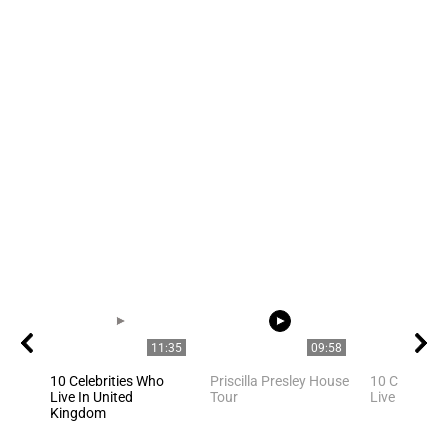
11:35
09:58
10 Celebrities Who
Priscilla Presley House
10 Celebriti
Live In United
Tour
Live In Los 
Kingdom