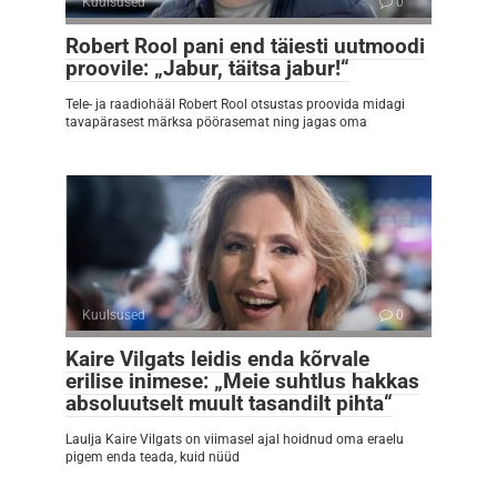
Kuulsused
0
Robert Rool pani end täiesti uutmoodi
proovile: „Jabur, täitsa jabur!“
Tele- ja raadiohääl Robert Rool otsustas proovida midagi
tavapärasest märksa pöörasemat ning jagas oma
Kuulsused
0
Kaire Vilgats leidis enda kõrvale
erilise inimese: „Meie suhtlus hakkas
absoluutselt muult tasandilt pihta“
Laulja Kaire Vilgats on viimasel ajal hoidnud oma eraelu
pigem enda teada, kuid nüüd