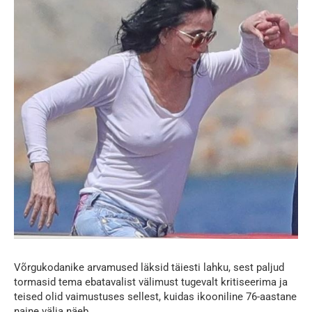
Võrgukodanike arvamused läksid täiesti lahku, sest paljud
tormasid tema ebatavalist välimust tugevalt kritiseerima ja
teised olid vaimustuses sellest, kuidas ikooniline 76-aastane
naine välja näeb.