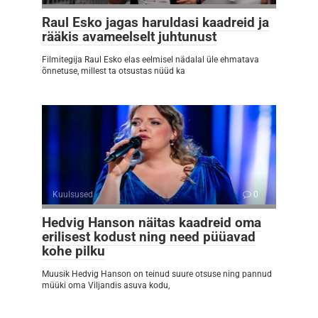
Raul Esko jagas haruldasi kaadreid ja
rääkis avameelselt juhtunust
Filmitegija Raul Esko elas eelmisel nädalal üle ehmatava
õnnetuse, millest ta otsustas nüüd ka
Kuulsused
0
Hedvig Hanson näitas kaadreid oma
erilisest kodust ning need püüavad
kohe pilku
Muusik Hedvig Hanson on teinud suure otsuse ning pannud
müüki oma Viljandis asuva kodu,