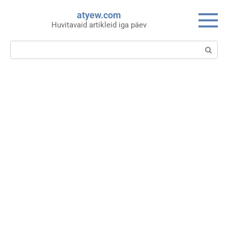
Skip
atyew.com
to
Huvitavaid artikleid iga päev
content
Search: