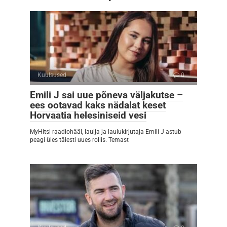
Kuulsused
0
Emili J sai uue põneva väljakutse –
ees ootavad kaks nädalat keset
Horvaatia helesiniseid vesi
MyHitsi raadiohääl, laulja ja laulukirjutaja Emili J astub
peagi üles täiesti uues rollis. Temast