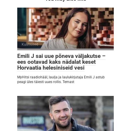
Kuulsused
0
Emili J sai uue põneva väljakutse –
ees ootavad kaks nädalat keset
Horvaatia helesiniseid vesi
MyHitsi raadiohääl, laulja ja laulukirjutaja Emili J astub
peagi üles täiesti uues rollis. Temast