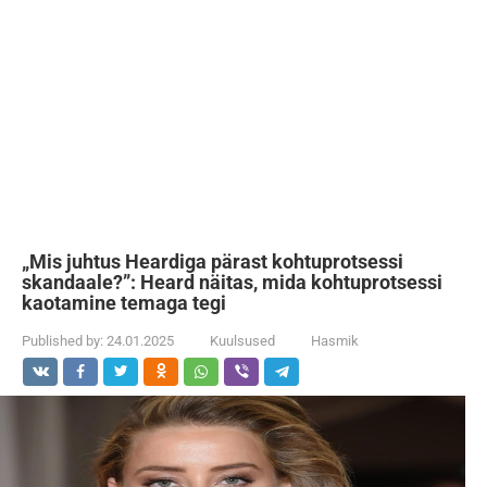
„Mis juhtus Heardiga pärast kohtuprotsessi
skandaale?”: Heard näitas, mida kohtuprotsessi
kaotamine temaga tegi
Published by:
24.01.2025
Kuulsused
Hasmik