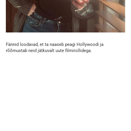
Fännid loodavad, et ta naaseb peagi Hollywoodi ja
rõõmustab neid jätkuvalt uute filmirollidega.