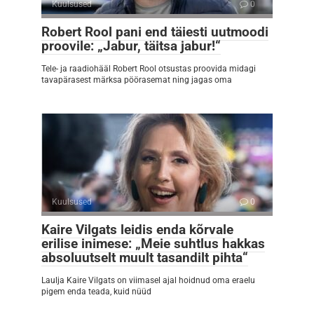
Kuulsused
0
Robert Rool pani end täiesti uutmoodi
proovile: „Jabur, täitsa jabur!“
Tele- ja raadiohääl Robert Rool otsustas proovida midagi
tavapärasest märksa pöörasemat ning jagas oma
Kuulsused
0
Kaire Vilgats leidis enda kõrvale
erilise inimese: „Meie suhtlus hakkas
absoluutselt muult tasandilt pihta“
Laulja Kaire Vilgats on viimasel ajal hoidnud oma eraelu
pigem enda teada, kuid nüüd