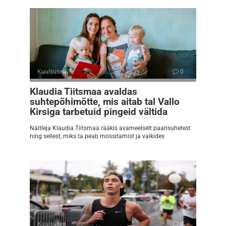
Kuulsused
0
Klaudia Tiitsmaa avaldas
suhtepõhimõtte, mis aitab tal Vallo
Kirsiga tarbetuid pingeid vältida
Näitleja Klaudia Tiitsmaa rääkis avameelselt paarisuhetest
ning sellest, miks ta peab mossitamist ja vaikides
Kuulsused
0