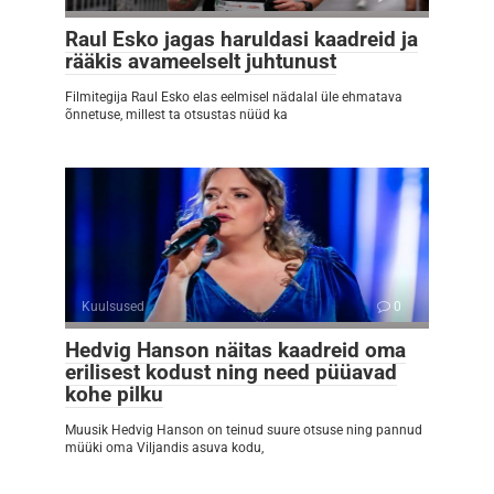
Raul Esko jagas haruldasi kaadreid ja
rääkis avameelselt juhtunust
Filmitegija Raul Esko elas eelmisel nädalal üle ehmatava
õnnetuse, millest ta otsustas nüüd ka
Kuulsused
0
Hedvig Hanson näitas kaadreid oma
erilisest kodust ning need püüavad
kohe pilku
Muusik Hedvig Hanson on teinud suure otsuse ning pannud
müüki oma Viljandis asuva kodu,