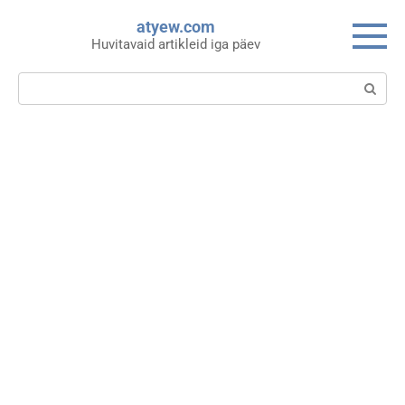
Skip
atyew.com
to
Huvitavaid artikleid iga päev
content
Search: