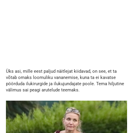
Üks asi, mille eest paljud näitlejat kiidavad, on see, et ta
võtab omaks loomuliku vananemise, kuna ta ei kavatse
pöörduda ilukirurgide ja ilukujundajate poole. Tema hiljutine
välimus sai peagi arutelude teemaks.