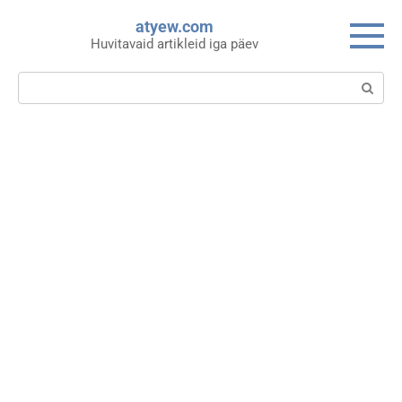
Skip
atyew.com
to
Huvitavaid artikleid iga päev
content
Search: