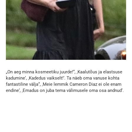
„On aeg minna kosmeetiku juurde!“, ‚Kaalutõus ja elastsuse
kadumine‘, ‚Kadedus vaikselt!‘. Ta näeb oma vanuse kohta
fantastiline välja“, ‚Meie lemmik Cameron Diaz ei ole enam
endine‘, ‚Emadus on juba tema välimusele oma osa andnud‘.