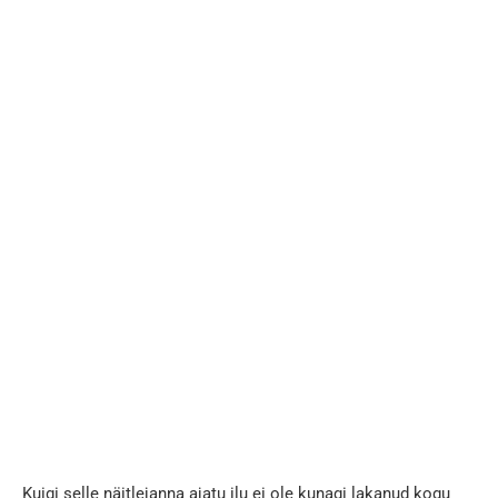
Kuigi selle näitlejanna ajatu ilu ei ole kunagi lakanud kogu