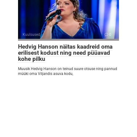
Kuulsused
0
Hedvig Hanson näitas kaadreid oma
erilisest kodust ning need püüavad
kohe pilku
Muusik Hedvig Hanson on teinud suure otsuse ning pannud
müüki oma Viljandis asuva kodu,