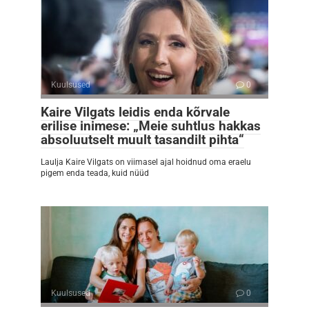
Kuulsused
0
Kaire Vilgats leidis enda kõrvale
erilise inimese: „Meie suhtlus hakkas
absoluutselt muult tasandilt pihta“
Laulja Kaire Vilgats on viimasel ajal hoidnud oma eraelu
pigem enda teada, kuid nüüd
Kuulsused
0