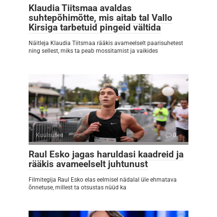
Klaudia Tiitsmaa avaldas
suhtepõhimõtte, mis aitab tal Vallo
Kirsiga tarbetuid pingeid vältida
Näitleja Klaudia Tiitsmaa rääkis avameelselt paarisuhetest
ning sellest, miks ta peab mossitamist ja vaikides
Kuulsused
0
Raul Esko jagas haruldasi kaadreid ja
rääkis avameelselt juhtunust
Filmitegija Raul Esko elas eelmisel nädalal üle ehmatava
õnnetuse, millest ta otsustas nüüd ka