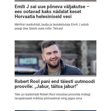
Emili J sai uue põneva väljakutse –
ees ootavad kaks nädalat keset
Horvaatia helesiniseid vesi
MyHitsi raadiohääl, laulja ja laulukirjutaja Emili J astub
peagi üles täiesti uues rollis. Temast
Kuulsused
0
Robert Rool pani end täiesti uutmoodi
proovile: „Jabur, täitsa jabur!“
Tele- ja raadiohääl Robert Rool otsustas proovida midagi
tavapärasest märksa pöörasemat ning jagas oma