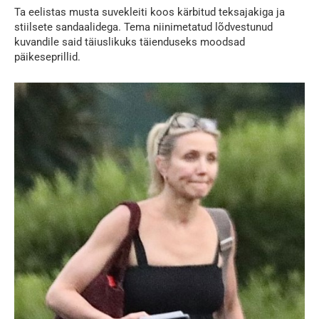
Ta eelistas musta suvekleiti koos kärbitud teksajakiga ja
stiilsete sandaalidega. Tema niinimetatud lõdvestunud
kuvandile said täiuslikuks täienduseks moodsad
päikeseprillid.