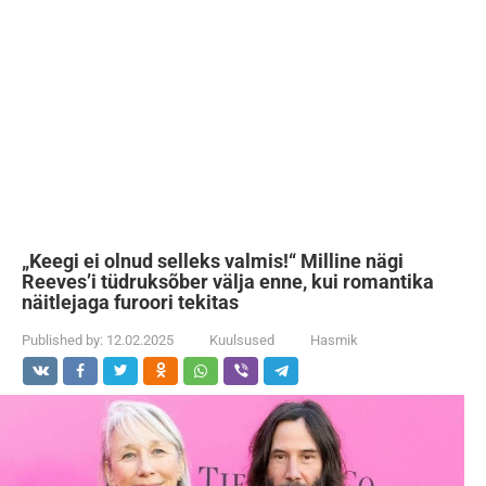
„Keegi ei olnud selleks valmis!“ Milline nägi
Reeves’i tüdruksõber välja enne, kui romantika
näitlejaga furoori tekitas
Published by:
12.02.2025
Kuulsused
Hasmik