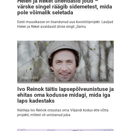
Helen ja Reket ühendasid jõud –
värske singel räägib sidemetest, mida
pole võimalik seletada
Eesti muusikasse on lisandunud uus koostööprojekt. Lauljad
Helen ja Reket avaldasid ühise singli „Samu
Kuulsused
0
Ivo Reinok täitis lapsepõlveunistuse ja
ehitas oma kodusse midagi, mida iga
laps kadestaks
Näitleja Ivo Reinok otsustas oma Viljandi kodus ette võtta
projekti, millest oli unistanud juba