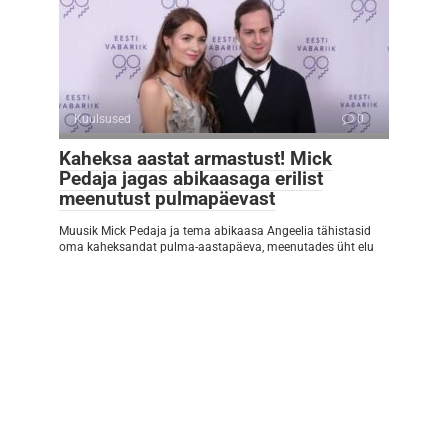
Kuulsused
0
Kaheksa aastat armastust! Mick
Pedaja jagas abikaasaga erilist
meenutust pulmapäevast
Muusik Mick Pedaja ja tema abikaasa Angeelia tähistasid
oma kaheksandat pulma-aastapäeva, meenutades üht elu