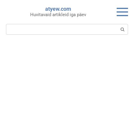
Skip
atyew.com
to
Huvitavaid artikleid iga päev
content
Search: