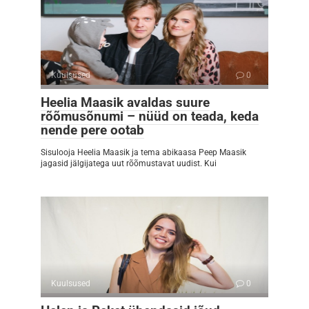
Kuulsused
0
Heelia Maasik avaldas suure
rõõmusõnumi – nüüd on teada, keda
nende pere ootab
Sisulooja Heelia Maasik ja tema abikaasa Peep Maasik
jagasid jälgijatega uut rõõmustavat uudist. Kui
Kuulsused
0