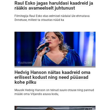
Raul Esko jagas haruldasi kaadreid ja
rääkis avameelselt juhtunust
Filmitegija Raul Esko elas eelmisel nädalal üle ehmatava
õnnetuse, millest ta otsustas nüüd ka
Kuulsused
0
Hedvig Hanson näitas kaadreid oma
erilisest kodust ning need püüavad
kohe pilku
Muusik Hedvig Hanson on teinud suure otsuse ning pannud
müüki oma Viljandis asuva kodu,