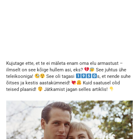
Kujutage ette, et te ei mäleta enam oma elu armastust –
ilmselt on see kõige hullem asi, eks?
See juhtus ühe
teleikooniga!
See oli tagasi
s, et nende suhe
õitses ja kestis aastakümneid!
Kuid saatusel olid
teised plaanid!
Jätkamist jagan selles artiklis!