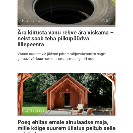
Huvitav teada
0
Ära kiirusta vanu rehve ära viskama –
neist saab teha pilkupüüdva
lillepeenra
Vanad autorehvid jäävad pärast väljavahetamist sageli
garaaži või kuuri seisma, sest esmapilgul ei oska
Huvitav teada
0
Poeg ehitas emale ainulaadse maja,
mille kõige suurem üllatus peitub selle