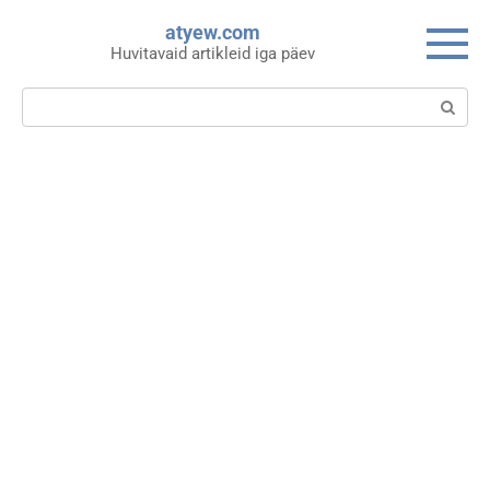
Skip
atyew.com
to
Huvitavaid artikleid iga päev
content
Search: