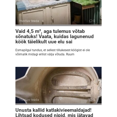
Huvitav teada
0
Vaid 4,5 m², aga tulemus võtab
sõnatuks! Vaata, kuidas lagunenud
köök täielikult uue elu sai
Esmapilgul tundus, et sellest tillukesest köögist ei ole
võimalik midagi erilist välja võluda. Ruum
Huvitav teada
0
Unusta kallid katlakivieemaldajad!
Lihtsad kodused nipid, mis jätavad