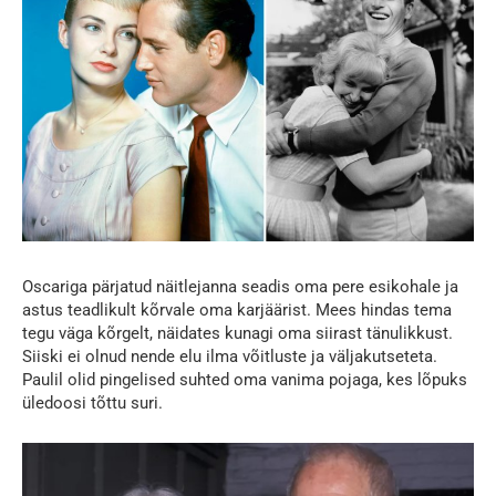
Oscariga pärjatud näitlejanna seadis oma pere esikohale ja
astus teadlikult kõrvale oma karjäärist. Mees hindas tema
tegu väga kõrgelt, näidates kunagi oma siirast tänulikkust.
Siiski ei olnud nende elu ilma võitluste ja väljakutseteta.
Paulil olid pingelised suhted oma vanima pojaga, kes lõpuks
üledoosi tõttu suri.