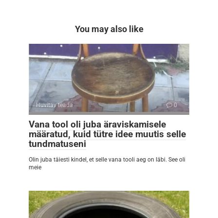
You may also like
Huvitav teada
0
Vana tool oli juba äraviskamisele
määratud, kuid tütre idee muutis selle
tundmatuseni
Olin juba täiesti kindel, et selle vana tooli aeg on läbi. See oli
meie