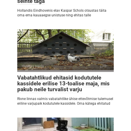
seinte taga
Hollandis Eindhovenis elav Kaspar Schols otsustas täita
oma ema kauaaegse unistuse ning ehitas talle
Huvitav teada
0
Vabatahtlikud ehitasid kodututele
kassidele erilise 13-toalise maja, mis
pakub neile turvalist varju
Rivne linnas valmis vabatahtlike ühise ettevõtmise tulemusel
eriline varjupaik kodututele kassidele. Oma kätega ehitatud