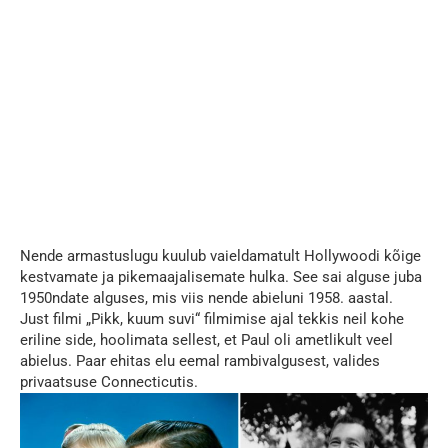
Nende armastuslugu kuulub vaieldamatult Hollywoodi kõige
kestvamate ja pikemaajalisemate hulka. See sai alguse juba
1950ndate alguses, mis viis nende abieluni 1958. aastal.
Just filmi „Pikk, kuum suvi“ filmimise ajal tekkis neil kohe
eriline side, hoolimata sellest, et Paul oli ametlikult veel
abielus. Paar ehitas elu eemal rambivalgusest, valides
privaatsuse Connecticutis.