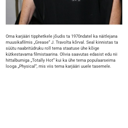
Oma karjääri tipphetkele jõudis ta 1970ndatel ka näitlejana
muusikafilmis „Grease“ J. Travolta kõrval. Seal kinnistas ta
süütu naabritüdruku roll tema staatuse ühe kõige
kütkestavama filmistaarina. Olivia saavutas edasist edu nii
hittalbumiga „Totally Hot“ kui ka ühe tema populaarseima
looga „Physical“, mis viis tema karjääri uuele tasemele.