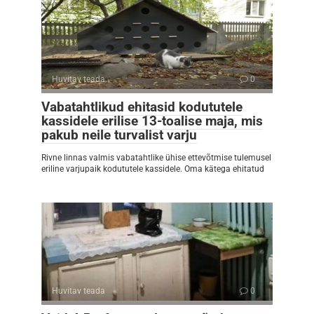
Huvitav teada
0
Vabatahtlikud ehitasid kodututele
kassidele erilise 13-toalise maja, mis
pakub neile turvalist varju
Rivne linnas valmis vabatahtlike ühise ettevõtmise tulemusel
eriline varjupaik kodututele kassidele. Oma kätega ehitatud
Huvitav teada
0