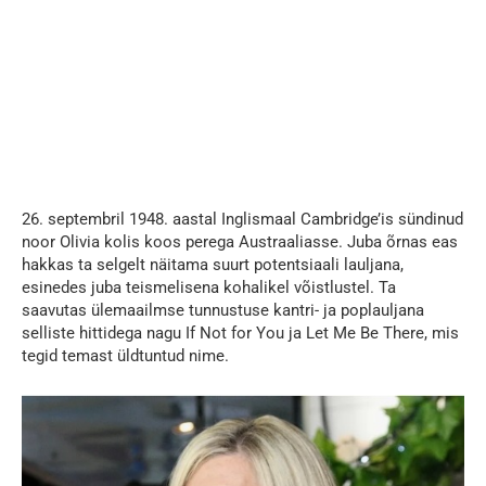
26. septembril 1948. aastal Inglismaal Cambridge’is sündinud
noor Olivia kolis koos perega Austraaliasse. Juba õrnas eas
hakkas ta selgelt näitama suurt potentsiaali lauljana,
esinedes juba teismelisena kohalikel võistlustel. Ta
saavutas ülemaailmse tunnustuse kantri- ja poplauljana
selliste hittidega nagu If Not for You ja Let Me Be There, mis
tegid temast üldtuntud nime.