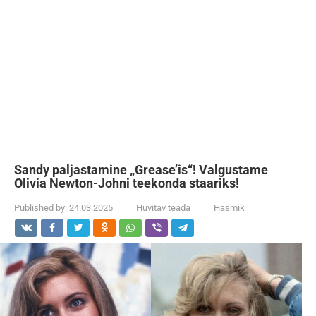
Sandy paljastamine „Grease’is“! Valgustame
Olivia Newton-Johni teekonda staariks!
Published by:
24.03.2025
Huvitav teada
Hasmik