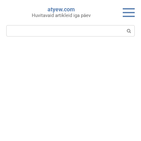
Skip
atyew.com
to
Huvitavaid artikleid iga päev
content
Search: