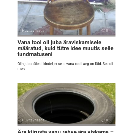
Huvitav teada
0
Vana tool oli juba äraviskamisele
määratud, kuid tütre idee muutis selle
tundmatuseni
Olin juba täiesti kindel, et selle vana tooli aeg on läbi. See oli
meie
Huvitav teada
0
Ära kiirusta vanu rehve ära viskama –