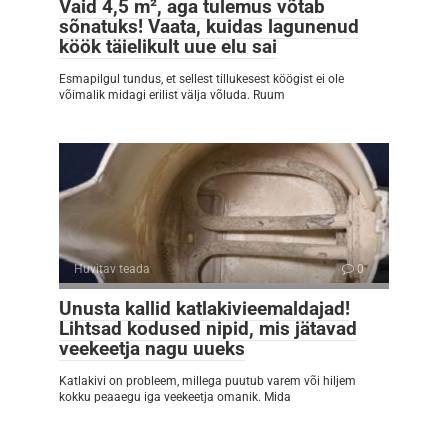
Vaid 4,5 m², aga tulemus võtab
sõnatuks! Vaata, kuidas lagunenud
köök täielikult uue elu sai
Esmapilgul tundus, et sellest tillukesest köögist ei ole
võimalik midagi erilist välja võluda. Ruum
Huvitav teada
0
Unusta kallid katlakivieemaldajad!
Lihtsad kodused nipid, mis jätavad
veekeetja nagu uueks
Katlakivi on probleem, millega puutub varem või hiljem
kokku peaaegu iga veekeetja omanik. Mida