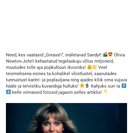
Need, kes vaatasid „Grease’i“, mäletavad Sandyt!
Olivia
Newton-John’i kehastatud tegelaskuju võlus miljoneid,
muutudes tolle aja popkultuuri ikooniks!
Veel
teismelisena esines ta kohalikel võistlustel, saavutades
tunnustust kantri- ja poplauljana ning ajades kõik oma sujuva
hääle ja tervisliku kuvandiga hulluks!
Kahjuks suri ta
kelle viimaseid fotosid jagasin selles artiklis!