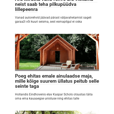
neist saab teha pilkupüüdva
lillepeenra
Vanad autorehvid jäävad pärast väljavahetamist sageli
garaaži või kuuri seisma, sest esmapilgul ei oska
Huvitav teada
0
Poeg ehitas emale ainulaadse maja,
mille kõige suurem üllatus peitub selle
seinte taga
Hollandis Eindhovenis elav Kaspar Schols otsustas täita
oma ema kauaaegse unistuse ning ehitas talle