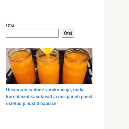
Otsi
Otsi
Uskumatu kodune värskendaja, mida
korealased kasutavad ja mis paneb poest
ostetud pihustid häbisse!