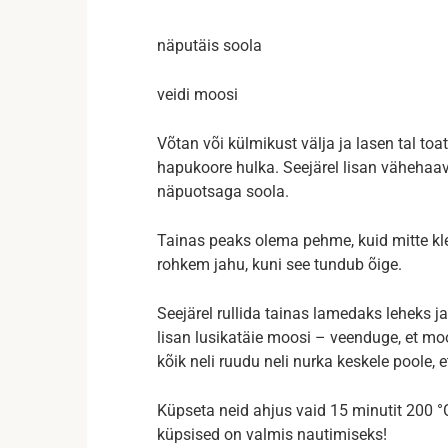
näputäis soola
veidi moosi
Võtan või külmikust välja ja lasen tal t
hapukoore hulka. Seejärel lisan vähehaav
näpuotsaga soola.
Tainas peaks olema pehme, kuid mitte klee
rohkem jahu, kuni see tundub õige.
Seejärel rullida tainas lamedaks leheks j
lisan lusikatäie moosi – veenduge, et moo
kõik neli ruudu neli nurka keskele poole, 
Küpseta neid ahjus vaid 15 minutit 200 °
küpsised on valmis nautimiseks!