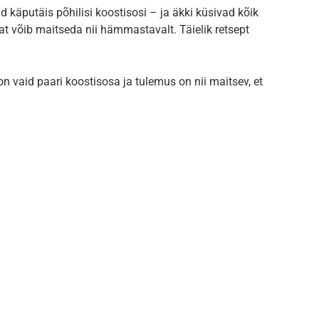
d käputäis põhilisi koostisosi – ja äkki küsivad kõik
tsat võib maitseda nii hämmastavalt. Täielik retsept
n vaid paari koostisosa ja tulemus on nii maitsev, et