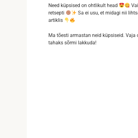
Need küpsised on ohtlikult head
Vai
retsepti
Sa ei usu, et midagi nii lih
artiklis
Ma tõesti armastan neid küpsiseid. Vaja o
tahaks sõrmi lakkuda!