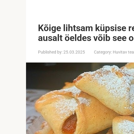
Kõige lihtsam küpsise r
ausalt öeldes võib see o
Published by:
25.03.2025
Category:
Huvitav te