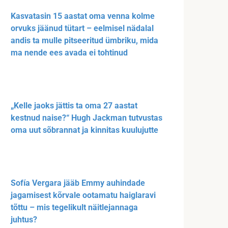
Kasvatasin 15 aastat oma venna kolme
orvuks jäänud tütart – eelmisel nädalal
andis ta mulle pitseeritud ümbriku, mida
ma nende ees avada ei tohtinud
„Kelle jaoks jättis ta oma 27 aastat
kestnud naise?“ Hugh Jackman tutvustas
oma uut sõbrannat ja kinnitas kuulujutte
Sofía Vergara jääb Emmy auhindade
jagamisest kõrvale ootamatu haiglaravi
tõttu – mis tegelikult näitlejannaga
juhtus?