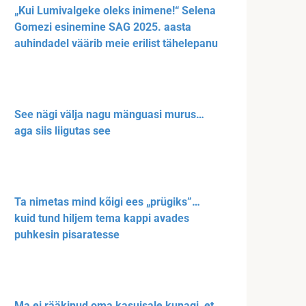
„Kui Lumivalgeke oleks inimene!“ Selena
Gomezi esinemine SAG 2025. aasta
auhindadel väärib meie erilist tähelepanu
See nägi välja nagu mänguasi murus…
aga siis liigutas see
Ta nimetas mind kõigi ees „prügiks”…
kuid tund hiljem tema kappi avades
puhkesin pisaratesse
Ma ei rääkinud oma kasuisale kunagi, et