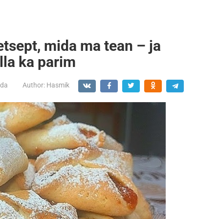
etsept, mida ma tean – ja
lla ka parim
ada
Author:
Hasmik