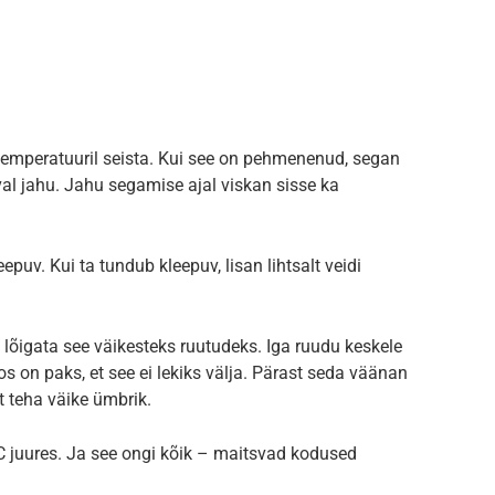
oatemperatuuril seista. Kui see on pehmenenud, segan
al jahu. Jahu segamise ajal viskan sisse ka
puv. Kui ta tundub kleepuv, lisan lihtsalt veidi
a lõigata see väikesteks ruutudeks. Iga ruudu keskele
s on paks, et see ei lekiks välja. Pärast seda väänan
et teha väike ümbrik.
C juures. Ja see ongi kõik – maitsvad kodused