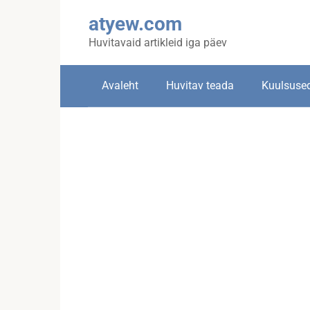
Skip
atyew.com
to
content
Huvitavaid artikleid iga päev
Avaleht
Huvitav teada
Kuulsuse