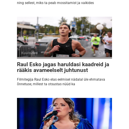
ning sellest, miks ta peab mossitamist ja vaikides
Kuulsused
0
Raul Esko jagas haruldasi kaadreid ja
rääkis avameelselt juhtunust
Filmitegija Raul Esko elas eelmisel nädalal üle ehmatava
õnnetuse, millest ta otsustas nüüd ka