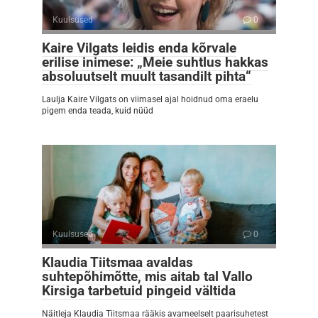
Kuulsused
0
Kaire Vilgats leidis enda kõrvale
erilise inimese: „Meie suhtlus hakkas
absoluutselt muult tasandilt pihta“
Laulja Kaire Vilgats on viimasel ajal hoidnud oma eraelu
pigem enda teada, kuid nüüd
Kuulsused
0
Klaudia Tiitsmaa avaldas
suhtepõhimõtte, mis aitab tal Vallo
Kirsiga tarbetuid pingeid vältida
Näitleja Klaudia Tiitsmaa rääkis avameelselt paarisuhetest