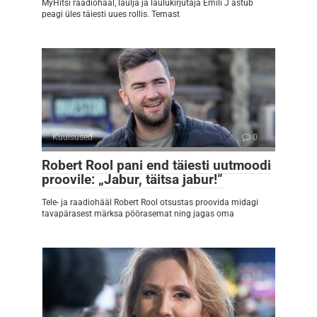
MyHitsi raadiohääl, laulja ja laulukirjutaja Emili J astub
peagi üles täiesti uues rollis. Temast
Kuulsused
0
Robert Rool pani end täiesti uutmoodi
proovile: „Jabur, täitsa jabur!“
Tele- ja raadiohääl Robert Rool otsustas proovida midagi
tavapärasest märksa pöörasemat ning jagas oma