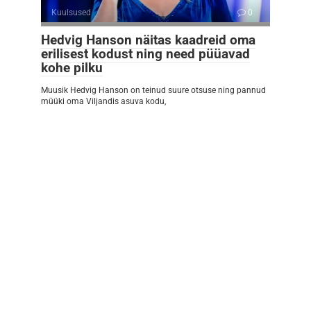
Kuulsused
0
Hedvig Hanson näitas kaadreid oma
erilisest kodust ning need püüavad
kohe pilku
Muusik Hedvig Hanson on teinud suure otsuse ning pannud
müüki oma Viljandis asuva kodu,