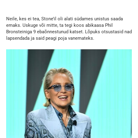
Neile, kes ei tea, Stone’il oli alati südames unistus saada
emaks. Uskuge või mitte, ta tegi koos abikaasa Phil
Bronsteiniga 9 ebaõnnestunud katset. Lõpuks otsustasid nad
lapsendada ja said peagi poja vanemateks.