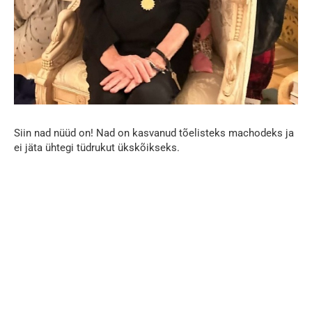
Siin nad nüüd on! Nad on kasvanud tõelisteks machodeks ja
ei jäta ühtegi tüdrukut ükskõikseks.