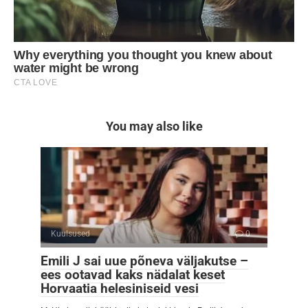
You may also like
Kuulsused
0
Emili J sai uue põneva väljakutse –
ees ootavad kaks nädalat keset
Horvaatia helesiniseid vesi