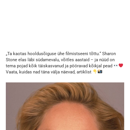
„Ta kaotas hooldusõiguse ühe filmistseeni tõttu.“ Sharon
Stone elas läbi südamevalu, võitles aastaid – ja nüüd on
tema pojad kõik täiskasvanud ja pööravad kõikjal pead
Vaata, kuidas nad täna välja näevad, artiklist