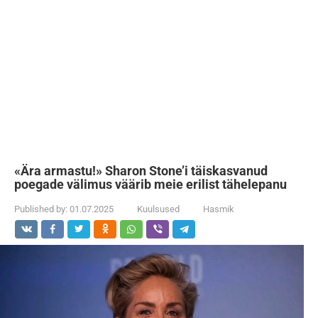
«Ära armastu!» Sharon Stone’i täiskasvanud
poegade välimus väärib meie erilist tähelepanu
Published by:
01.07.2025
Kuulsused
Hasmik