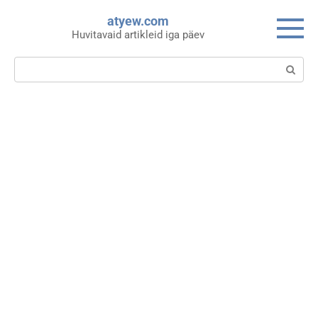
Skip
atyew.com
to
Huvitavaid artikleid iga päev
content
Search: