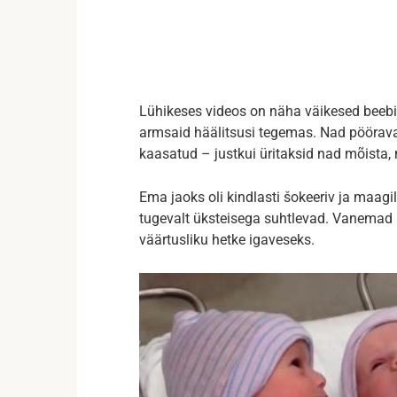
Lühikeses videos on näha väikesed beebi
armsaid häälitsusi tegemas. Nad pööravad
kaasatud – justkui üritaksid nad mõista, 
Ema jaoks oli kindlasti šokeeriv ja maagi
tugevalt üksteisega suhtlevad. Vanemad h
väärtusliku hetke igaveseks.