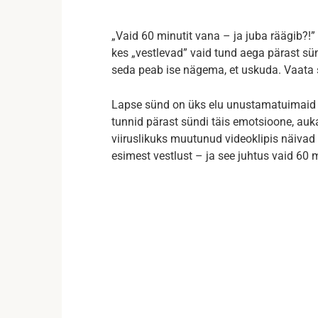
„Vaid 60 minutit vana – ja juba räägib?!”
kes „vestlevad” vaid tund aega pärast sün
seda peab ise nägema, et uskuda. Vaata s
Lapse sünd on üks elu unustamatuimaid
tunnid pärast sündi täis emotsioone, auka
viiruslikuks muutunud videoklipis näiva
esimest vestlust – ja see juhtus vaid 60 