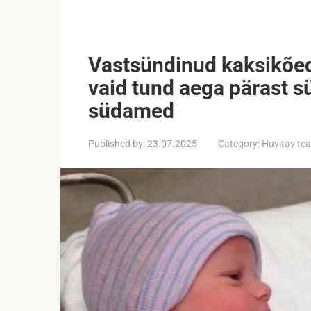
Vastsündinud kaksikõed
vaid tund aega pärast s
südamed
Published by:
23.07.2025
Category:
Huvitav te