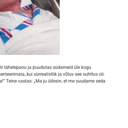
rneti tähelepanu ja puudutas südameid üle kogu
eerimata, kui sürrealistlik ja võluv see suhtlus oli.
a!” Teine vastas: „Ma ju ütlesin, et me suudame seda