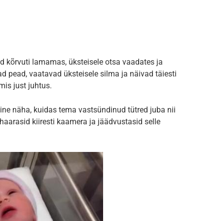
d kõrvuti lamamas, üksteisele otsa vaadates ja
 pead, vaatavad üksteisele silma ja näivad täiesti
mis just juhtus.
line näha, kuidas tema vastsündinud tütred juba nii
aarasid kiiresti kaamera ja jäädvustasid selle