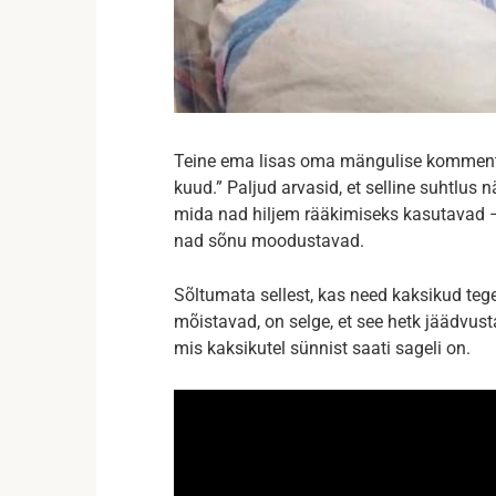
Teine ema lisas oma mängulise kommenta
kuud.” Paljud arvasid, et selline suhtlus
mida nad hiljem rääkimiseks kasutavad –
nad sõnu moodustavad.
Sõltumata sellest, kas need kaksikud tege
mõistavad, on selge, et see hetk jäädvust
mis kaksikutel sünnist saati sageli on.