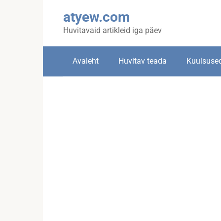
Skip
atyew.com
to
content
Huvitavaid artikleid iga päev
Avaleht
Huvitav teada
Kuulsuse