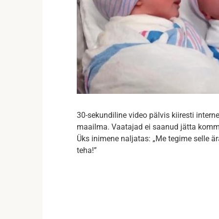
30-sekundiline video pälvis kiiresti inte
maailma. Vaatajad ei saanud jätta komment
Üks inimene naljatas: „Me tegime selle är
teha!”