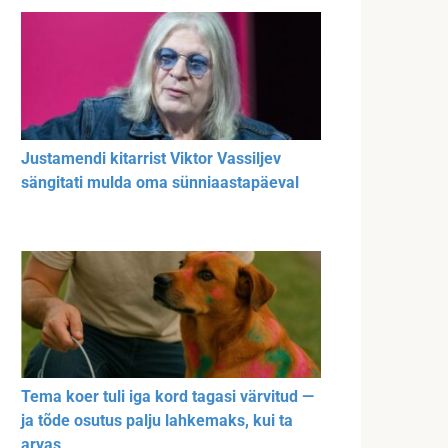
Justamendi kitarrist Viktor Vassiljev
sängitati mulda oma sünniaastapäeval
Tema koer tuli iga kord tagasi värvitud —
ja tõde osutus palju lahkemaks, kui ta
arvas