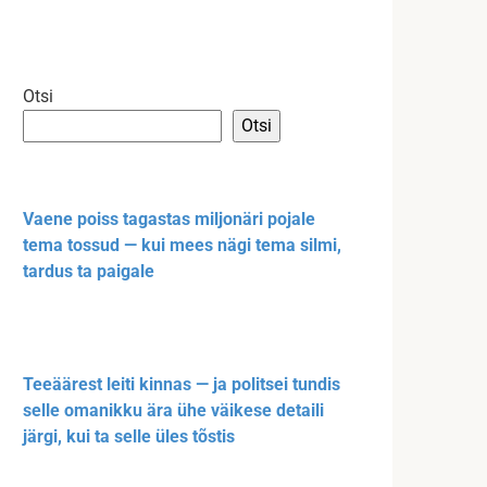
Otsi
Otsi
Vaene poiss tagastas miljonäri pojale
tema tossud — kui mees nägi tema silmi,
tardus ta paigale
Teeäärest leiti kinnas — ja politsei tundis
selle omanikku ära ühe väikese detaili
järgi, kui ta selle üles tõstis