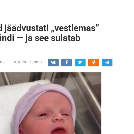
 jäädvustati „vestlemas”
ündi — ja see sulatab
ada
Author:
Hasmik