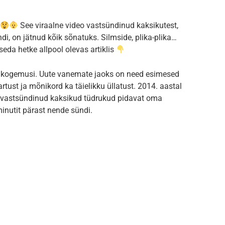
See viraalne video vastsündinud kaksikutest,
di, on jätnud kõik sõnatuks. Silmside, plika-plika…
eda hetke allpool olevas artiklis
 kogemusi. Uute vanemate jaoks on need esimesed
rtust ja mõnikord ka täielikku üllatust. 2014. aastal
d vastsündinud kaksikud tüdrukud pidavat oma
minutit pärast nende sündi.