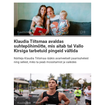
Kuulsused
0
Klaudia Tiitsmaa avaldas
suhtepõhimõtte, mis aitab tal Vallo
Kirsiga tarbetuid pingeid vältida
Näitleja Klaudia Tiitsmaa rääkis avameelselt paarisuhetest
ning sellest, miks ta peab mossitamist ja vaikides
Kuulsused
0