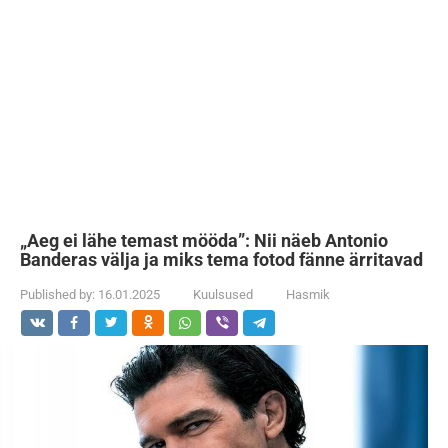
„Aeg ei lähe temast mööda”: Nii näeb Antonio
Banderas välja ja miks tema fotod fänne ärritavad
Published by:
16.01.2025
Kuulsused
Hasmik