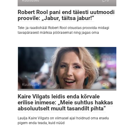
Kuulsused
0
Robert Rool pani end täiesti uutmoodi
proovile: „Jabur, täitsa jabur!“
Tele- ja raadiohääl Robert Rool otsustas proovida midagi
tavapärasest märksa pöörasemat ning jagas oma
Kuulsused
0
Kaire Vilgats leidis enda kõrvale
erilise inimese: „Meie suhtlus hakkas
absoluutselt muult tasandilt pihta“
Laulja Kaire Vilgats on viimasel ajal hoidnud oma eraelu
pigem enda teada, kuid nüüd