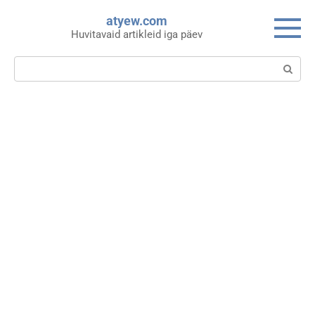
Skip
atyew.com
to
Huvitavaid artikleid iga päev
content
Search: