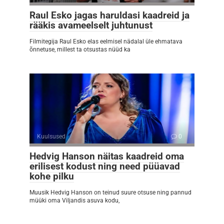
Raul Esko jagas haruldasi kaadreid ja
rääkis avameelselt juhtunust
Filmitegija Raul Esko elas eelmisel nädalal üle ehmatava
õnnetuse, millest ta otsustas nüüd ka
Kuulsused
0
Hedvig Hanson näitas kaadreid oma
erilisest kodust ning need püüavad
kohe pilku
Muusik Hedvig Hanson on teinud suure otsuse ning pannud
müüki oma Viljandis asuva kodu,