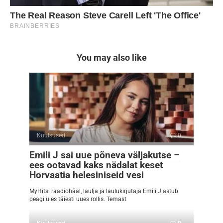
You may also like
Kuulsused
0
Emili J sai uue põneva väljakutse –
ees ootavad kaks nädalat keset
Horvaatia helesiniseid vesi
MyHitsi raadiohääl, laulja ja laulukirjutaja Emili J astub
peagi üles täiesti uues rollis. Temast