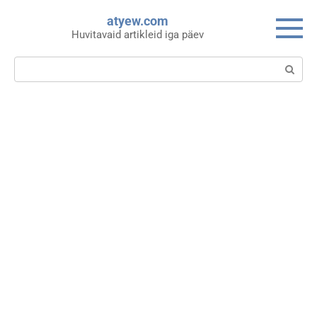
Skip
atyew.com
to
Huvitavaid artikleid iga päev
content
Search: