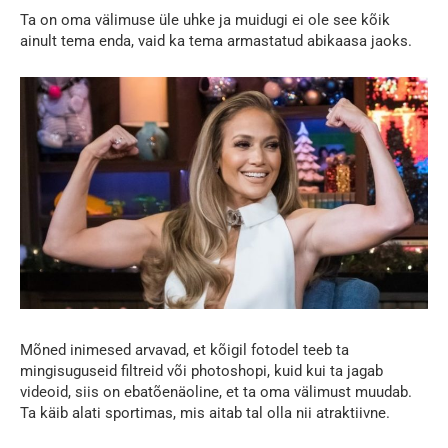
Ta on oma välimuse üle uhke ja muidugi ei ole see kõik
ainult tema enda, vaid ka tema armastatud abikaasa jaoks.
Mõned inimesed arvavad, et kõigil fotodel teeb ta
mingisuguseid filtreid või photoshopi, kuid kui ta jagab
videoid, siis on ebatõenäoline, et ta oma välimust muudab.
Ta käib alati sportimas, mis aitab tal olla nii atraktiivne.