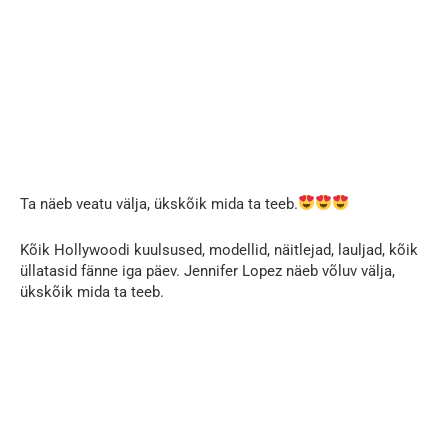
Ta näeb veatu välja, ükskõik mida ta teeb.
Kõik Hollywoodi kuulsused, modellid, näitlejad, lauljad, kõik
üllatasid fänne iga päev. Jennifer Lopez näeb võluv välja,
ükskõik mida ta teeb.