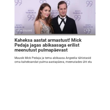
Kuulsused
0
Kaheksa aastat armastust! Mick
Pedaja jagas abikaasaga erilist
meenutust pulmapäevast
Muusik Mick Pedaja ja tema abikaasa Angeelia tähistasid
oma kaheksandat pulma-aastapäeva, meenutades üht elu