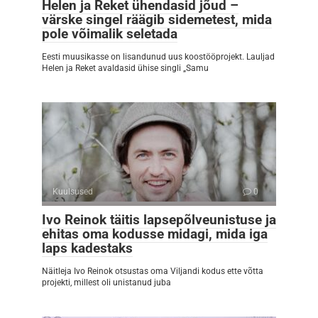
Helen ja Reket ühendasid jõud –
värske singel räägib sidemetest, mida
pole võimalik seletada
Eesti muusikasse on lisandunud uus koostööprojekt. Lauljad
Helen ja Reket avaldasid ühise singli „Samu
Kuulsused
0
Ivo Reinok täitis lapsepõlveunistuse ja
ehitas oma kodusse midagi, mida iga
laps kadestaks
Näitleja Ivo Reinok otsustas oma Viljandi kodus ette võtta
projekti, millest oli unistanud juba