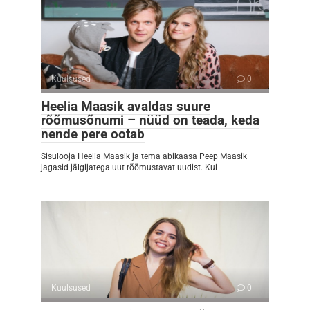
Kuulsused
0
Heelia Maasik avaldas suure
rõõmusõnumi – nüüd on teada, keda
nende pere ootab
Sisulooja Heelia Maasik ja tema abikaasa Peep Maasik
jagasid jälgijatega uut rõõmustavat uudist. Kui
Kuulsused
0