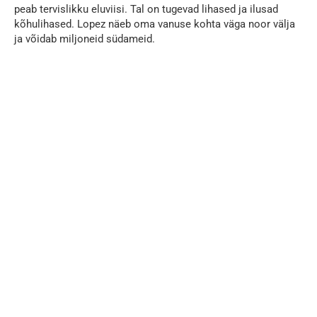
peab tervislikku eluviisi. Tal on tugevad lihased ja ilusad
kõhulihased. Lopez näeb oma vanuse kohta väga noor välja
ja võidab miljoneid südameid.