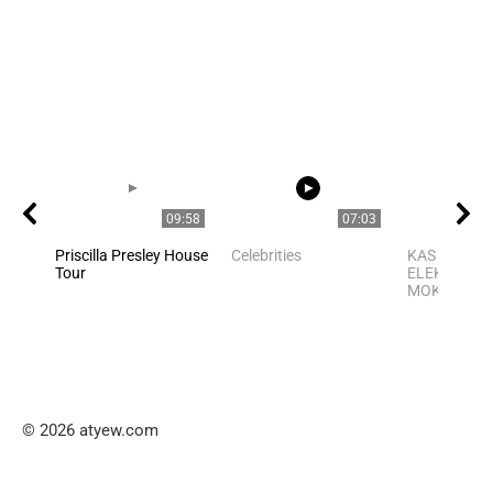
09:58
07:03
Priscilla Presley House
Celebrities
KAS IŠRADO
Tour
ELEKTRĄ? 6
MOKSLININKA
© 2026 atyew.com