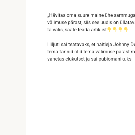
„Hävitas oma suure maine ühe sammuga
välimuse pärast, siis see uudis on üllata
ta valis, saate teada artiklist
Hiljuti sai teatavaks, et näitleja Johnny 
tema fännid olid tema välimuse pärast mu
vahetas elukutset ja sai pubiomanikuks.