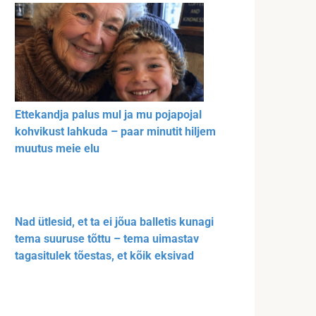
Ettekandja palus mul ja mu pojapojal
kohvikust lahkuda – paar minutit hiljem
muutus meie elu
Nad ütlesid, et ta ei jõua balletis kunagi
tema suuruse tõttu – tema uimastav
tagasitulek tõestas, et kõik eksivad