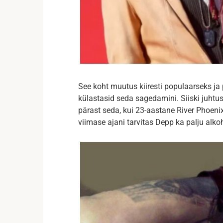
See koht muutus kiiresti populaarseks ja
külastasid seda sagedamini. Siiski juhtu
pärast seda, kui 23-aastane River Phoenix
viimase ajani tarvitas Depp ka palju alkoho