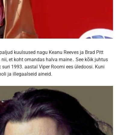
 paljud kuulsused nagu Keanu Reeves ja Brad Pitt
s nii, et koht omandas halva maine․ See kõik juhtus
 suri 1993. aastal Viper Roomi ees üledoosi. Kuni
li ja illegaalseid aineid.