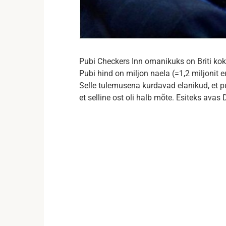
Pubi Checkers Inn omanikuks on Briti ko
Pubi hind on miljon naela (=1,2 miljonit e
Selle tulemusena kurdavad elanikud, et p
et selline ost oli halb mõte. Esiteks av