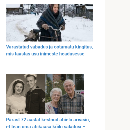
Varastatud vabadus ja ootamatu kingitus,
mis taastas usu inimeste headusesse
Pärast 72 aastat kestnud abielu arvasin,
et tean oma abikaasa kõiki saladusi –