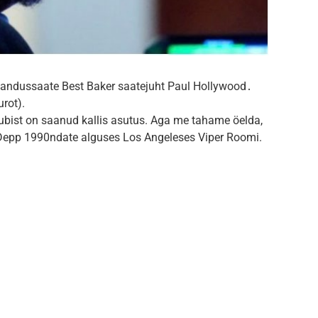
kandussaate Best Baker saatejuht Paul Hollywood․
urot).
ubist on saanud kallis asutus. Aga me tahame öelda,
as Depp 1990ndate alguses Los Angeleses Viper Roomi.