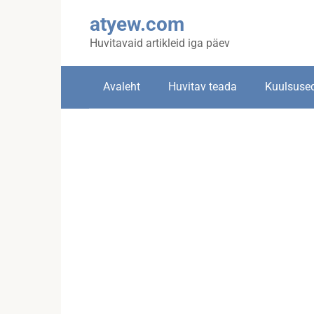
Skip
atyew.com
to
content
Huvitavaid artikleid iga päev
Avaleht
Huvitav teada
Kuulsuse