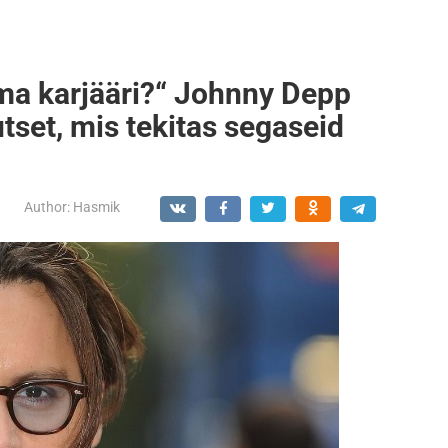
 oma karjääri?“ Johnny Depp
tset, mis tekitas segaseid
Author:
Hasmik