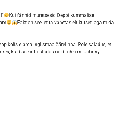
!”
Kui fännid muretsesid Deppi kummalise
vam
Fakt on see, et ta vahetas elukutset, aga mida
Depp kolis elama Inglismaa äärelinna. Pole saladus, et
res, kuid see info üllatas neid rohkem. Johnny