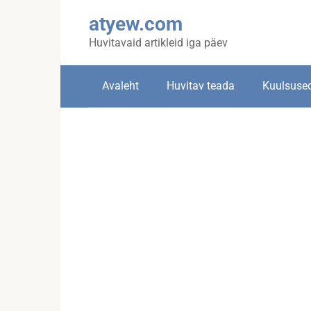
Skip
atyew.com
to
content
Huvitavaid artikleid iga päev
Avaleht
Huvitav teada
Kuulsuse