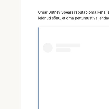
Ümar Britney Spears raputab oma keha jäl
leidnud sõnu, et oma pettumust väljenda