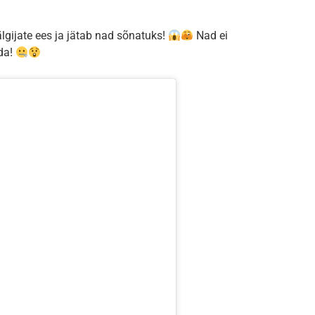
gijate ees ja jätab nad sõnatuks!
Nad ei
da!