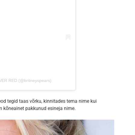
IVER RED (@britneyspears)
od tegid taas võrku, kinnitades tema nime kui
 kõneainet pakkunud esineja nime.