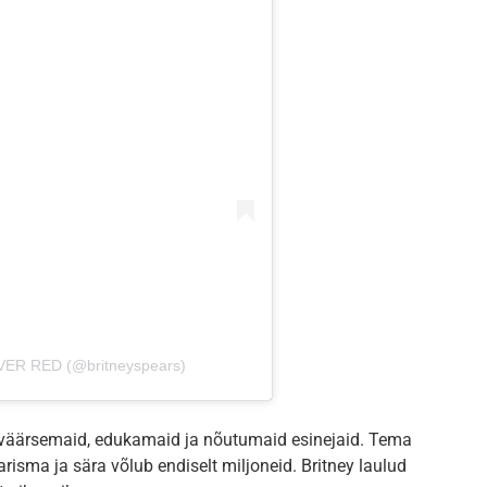
IVER RED (@britneyspears)
sväärsemaid, edukamaid ja nõutumaid esinejaid. Tema
risma ja sära võlub endiselt miljoneid. Britney laulud