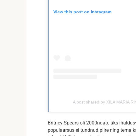
View this post on Instagram
A post shared by XILA MARIA R
Britney Spears oli 2000ndate üks ihaldu
populaarsus ei tundnud piire ning tema ka