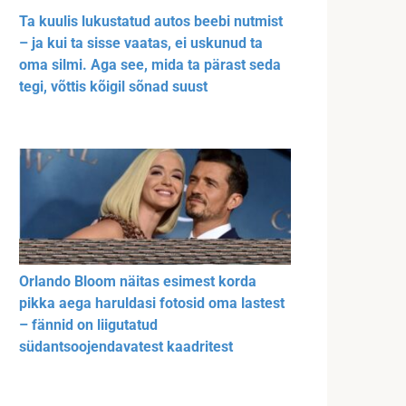
Ta kuulis lukustatud autos beebi nutmist
– ja kui ta sisse vaatas, ei uskunud ta
oma silmi. Aga see, mida ta pärast seda
tegi, võttis kõigil sõnad suust
Orlando Bloom näitas esimest korda
pikka aega haruldasi fotosid oma lastest
– fännid on liigutatud
südantsoojendavatest kaadritest