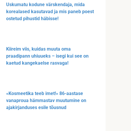
Uskumatu kodune värskendaja, mida
korealased kasutavad ja mis paneb poest
ostetud pihustid häbisse!
Kiireim viis, kuidas muuta oma
praadipann uhiuueks – isegi kui see on
kaetud kangekaelse rasvaga!
«Kosmeetika teeb imet!» 86-aastase
vanaproua hämmastav muutumine on
ajakirjanduses esile tõusnud