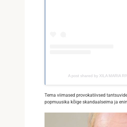
A post shared by XILA MARIA R
Tema viimased provokatiivsed tantsuvide
popmuusika kõige skandaalseima ja enim