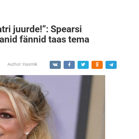
ri juurde!”: Spearsi
anid fännid taas tema
Author:
Hasmik