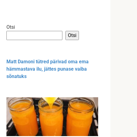
Otsi
Otsi
Matt Damoni tütred pärivad oma ema
hämmastava ilu, jättes punase vaiba
sõnatuks