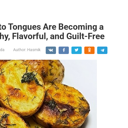
to Tongues Are Becoming a
y, Flavorful, and Guilt-Free
ada
Author:
Hasmik