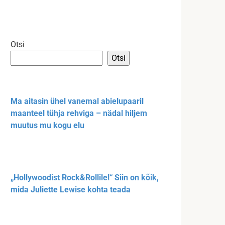
Otsi
Otsi
Ma aitasin ühel vanemal abielupaaril
maanteel tühja rehviga – nädal hiljem
muutus mu kogu elu
„Hollywoodist Rock&Rollile!“ Siin on kõik,
mida Juliette Lewise kohta teada