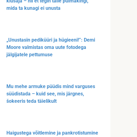
kiusaja – nii et tegin talle pulmakingi,
mida ta kunagi ei unusta
„Unustasin pediküüri ja hügieeni!”: Demi
Moore valmistas oma uute fotodega
jälgijatele pettumuse
Mu mehe armuke püüdis mind varguses
süüdistada – kuid see, mis järgnes,
šokeeris teda täielikult
Haigustega võitlemine ja pankrotistumine