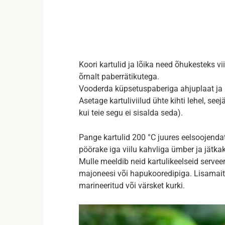
Koori kartulid ja lõika need õhukesteks vii
õrnalt paberrätikutega.
Vooderda küpsetuspaberiga ahjuplaat ja p
Asetage kartuliviilud ühte kihti lehel, see
kui teie segu ei sisalda seda).
Pange kartulid 200 °C juures eelsoojenda
pöörake iga viilu kahvliga ümber ja jätka
Mulle meeldib neid kartulikeelseid serve
majoneesi või hapukooredipiga. Lisamait
marineeritud või värsket kurki.