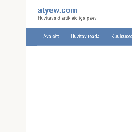
Skip
atyew.com
to
content
Huvitavaid artikleid iga päev
Avaleht
Huvitav teada
Kuulsuse