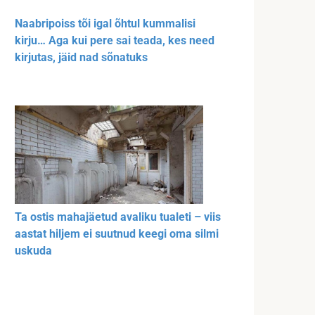
Naabripoiss tõi igal õhtul kummalisi
kirju… Aga kui pere sai teada, kes need
kirjutas, jäid nad sõnatuks
Ta ostis mahajäetud avaliku tualeti – viis
aastat hiljem ei suutnud keegi oma silmi
uskuda