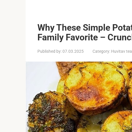
Why These Simple Pota
Family Favorite – Crunch
Published by:
07.03.2025
Category:
Huvitav te