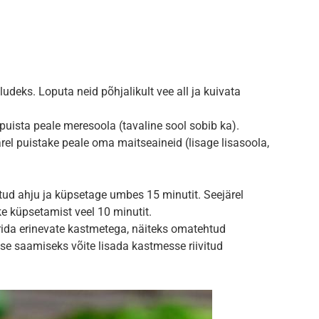
ludeks. Loputa neid põhjalikult vee all ja kuivata
uista peale meresoola (tavaline sool sobib ka).
järel puistake peale oma maitseaineid (lisage lisasoola,
tud ahju ja küpsetage umbes 15 minutit. Seejärel
ke küpsetamist veel 10 minutit.
erida erinevate kastmetega, näiteks omatehtud
se saamiseks võite lisada kastmesse riivitud