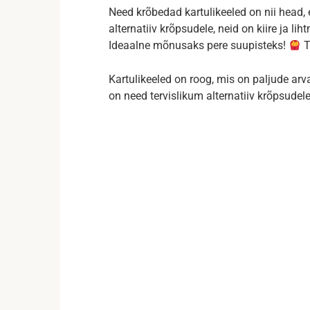
Need krõbedad kartulikeeled on nii head, e
alternatiiv krõpsudele, neid on kiire ja l
Ideaalne mõnusaks pere suupisteks!
T
Kartulikeeled on roog, mis on paljude arv
on need tervislikum alternatiiv krõpsudele