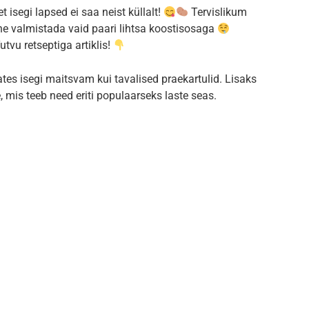
t isegi lapsed ei saa neist küllalt!
Tervislikum
ihtne valmistada vaid paari lihtsa koostisosaga
utvu retseptiga artiklis!
ates isegi maitsvam kui tavalised praekartulid. Lisaks
, mis teeb need eriti populaarseks laste seas.