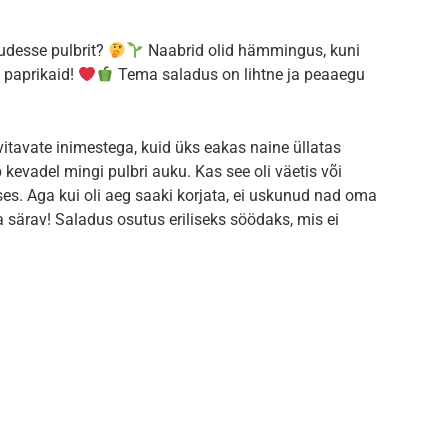
udesse pulbrit?
Naabrid olid hämmingus, kuni
 paprikaid!
Tema saladus on lihtne ja peaaegu
tavate inimestega, kuid üks eakas naine üllatas
 kevadel mingi pulbri auku. Kas see oli väetis või
ses. Aga kui oli aeg saaki korjata, ei uskunud nad oma
a särav! Saladus osutus eriliseks söödaks, mis ei