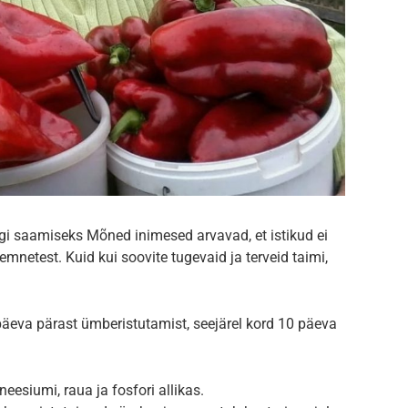
gi saamiseks Mõned inimesed arvavad, et istikud ei
emnetest. Kuid kui soovite tugevaid ja terveid taimi,
eva pärast ümberistutamist, seejärel kord 10 päeva
esiumi, raua ja fosfori allikas.