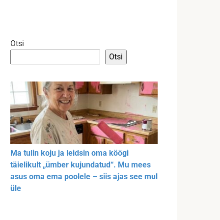
Otsi
Otsi
Ma tulin koju ja leidsin oma köögi
täielikult „ümber kujundatud“. Mu mees
asus oma ema poolele – siis ajas see mul
üle