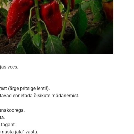
jas vees.
t (ärge pritsige lehti!).
itavad ennetada õisikute mädanemist.
munakoorega.
ta.
 tagant.
musta jala“ vastu.