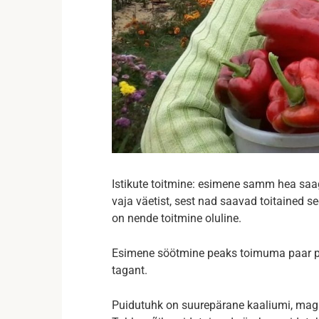
Istikute toitmine: esimene samm hea saa
vaja väetist, sest nad saavad toitained se
on nende toitmine oluline.
Esimene söötmine peaks toimuma paar pä
tagant.
Puidutuhk on suurepärane kaaliumi, magne