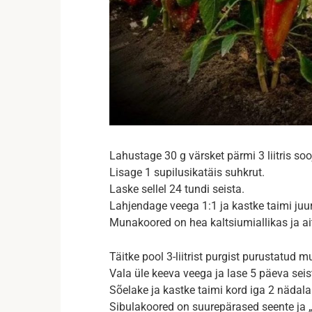
Lahustage 30 g värsket pärmi 3 liitris soo
Lisage 1 supilusikatäis suhkrut.
Laske sellel 24 tundi seista.
Lahjendage veega 1:1 ja kastke taimi juures
Munakoored on hea kaltsiumiallikas ja a
Täitke pool 3-liitrist purgist purustatud 
Vala üle keeva veega ja lase 5 päeva seis
Sõelake ja kastke taimi kord iga 2 nädala
Sibulakoored on suurepärased seente ja „