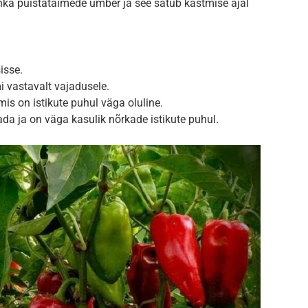
ka puistataimede ümber ja see satub kastmise ajal
isse.
mi vastavalt vajadusele.
is on istikute puhul väga oluline.
da ja on väga kasulik nõrkade istikute puhul.