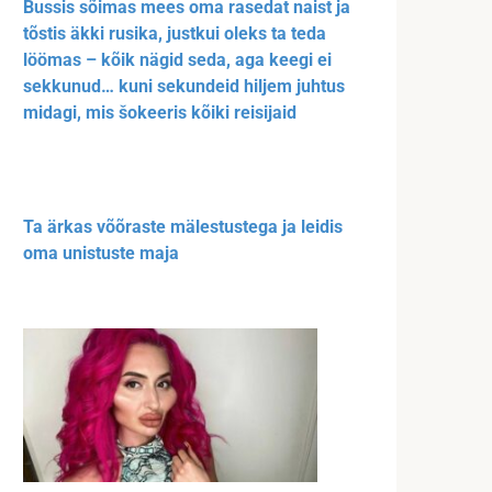
Bussis sõimas mees oma rasedat naist ja
tõstis äkki rusika, justkui oleks ta teda
löömas – kõik nägid seda, aga keegi ei
sekkunud… kuni sekundeid hiljem juhtus
midagi, mis šokeeris kõiki reisijaid
Ta ärkas võõraste mälestustega ja leidis
oma unistuste maja