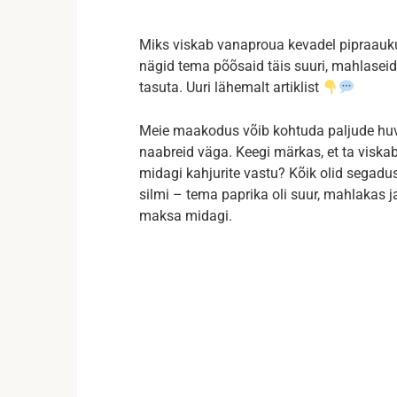
Miks viskab vanaproua kevadel pipraauk
nägid tema põõsaid täis suuri, mahlaseid
tasuta. Uuri lähemalt artiklist
Meie maakodus võib kohtuda paljude huvi
naabreid väga. Keegi märkas, et ta viskab
midagi kahjurite vastu? Kõik olid segadu
silmi – tema paprika oli suur, mahlakas j
maksa midagi.