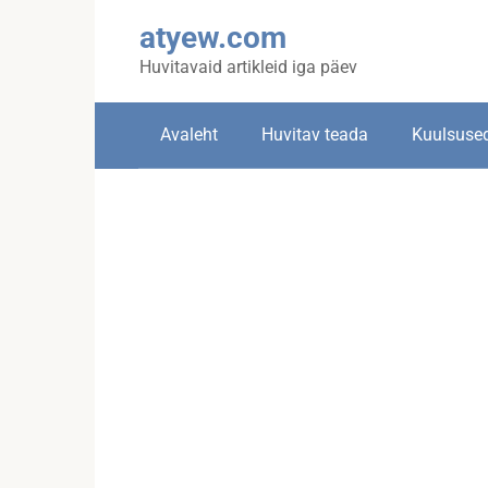
Skip
atyew.com
to
content
Huvitavaid artikleid iga päev
Avaleht
Huvitav teada
Kuulsuse