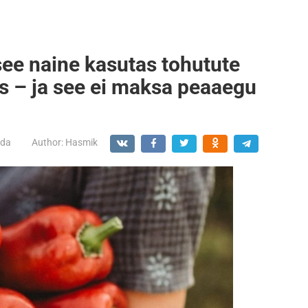
see naine kasutas tohutute
s – ja see ei maksa peaaegu
ada
Author:
Hasmik