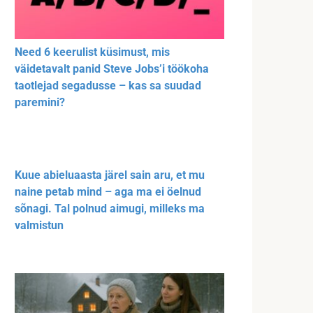
Need 6 keerulist küsimust, mis
väidetavalt panid Steve Jobs’i töökoha
taotlejad segadusse – kas sa suudad
paremini?
Kuue abieluaasta järel sain aru, et mu
naine petab mind – aga ma ei öelnud
sõnagi. Tal polnud aimugi, milleks ma
valmistun