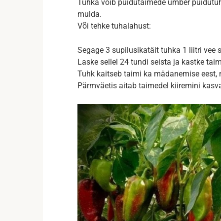
Tuhka võib puidutaimede ümber puidutuh
mulda.
Või tehke tuhalahust:
Segage 3 supilusikatäit tuhka 1 liitri vee s
Laske sellel 24 tundi seista ja kastke tai
Tuhk kaitseb taimi ka mädanemise eest, m
Pärmväetis aitab taimedel kiiremini kasva