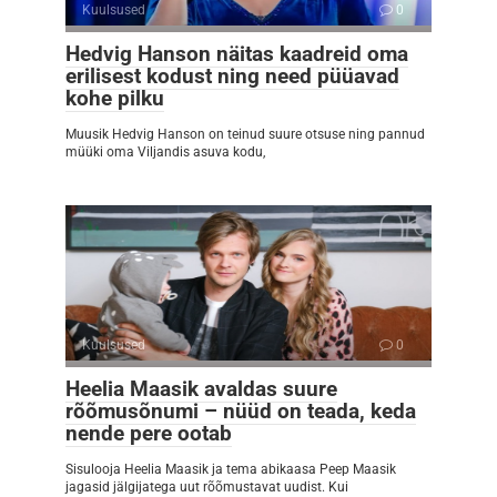
Kuulsused
0
Hedvig Hanson näitas kaadreid oma
erilisest kodust ning need püüavad
kohe pilku
Muusik Hedvig Hanson on teinud suure otsuse ning pannud
müüki oma Viljandis asuva kodu,
Kuulsused
0
Heelia Maasik avaldas suure
rõõmusõnumi – nüüd on teada, keda
nende pere ootab
Sisulooja Heelia Maasik ja tema abikaasa Peep Maasik
jagasid jälgijatega uut rõõmustavat uudist. Kui