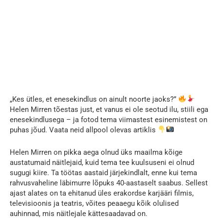
„Kes ütles, et enesekindlus on ainult noorte jaoks?”
Helen Mirren tõestas just, et vanus ei ole seotud ilu, stiili ega
enesekindlusega – ja fotod tema viimastest esinemistest on
puhas jõud. Vaata neid allpool olevas artiklis
Helen Mirren on pikka aega olnud üks maailma kõige
austatumaid näitlejaid, kuid tema tee kuulsuseni ei olnud
sugugi kiire. Ta töötas aastaid järjekindlalt, enne kui tema
rahvusvaheline läbimurre lõpuks 40-aastaselt saabus. Sellest
ajast alates on ta ehitanud üles erakordse karjääri filmis,
televisioonis ja teatris, võites peaaegu kõik olulised
auhinnad, mis näitlejale kättesaadavad on.