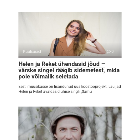
Kuulsused
0
Helen ja Reket ühendasid jõud –
värske singel räägib sidemetest, mida
pole võimalik seletada
Eesti muusikasse on lisandunud uus koostööprojekt. Lauljad
Helen ja Reket avaldasid ühise singli „Samu