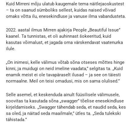
Kuid Mirreni mõju ulatub kaugemale tema näitlejaoskustest
– ta on saanud sümboliks sellest, kuidas naised võivad
omaks võtta ilu, enesekindluse ja vanuse ilma vabandusteta.
2022. aastal ilmus Mirren ajakirja People „Beautiful Issue”
kaanel. Ta tunnistas, et oli auhinnast šokeeritud, kuid
kasutas võimalust, et jagada oma värskendavat vaatenurka
ilule.
„On inimesi, kelle välimus võtab sõna otseses mõttes hinge
kinni, ja muidugi on neid imeline vaadata,” selgitas ta. „Kuid
enamik meist ei ole tavapäraselt ilusad – ja see on täiesti
normaalne. Meil on teisi omadusi, mis on sama olulised.”
Selle asemel, et keskenduda ainult füüsilisele välimusele,
soovitas ta kasutada sõna „swagger” tõelise enesekindluse
kirjeldamiseks. „Swagger tähendab seda, et naudid seda, kes
sa oled, ja näitad seda maailmale,” ütles ta. „Seda tulekski
tähistada.”