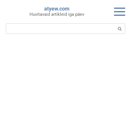
Skip
atyew.com
to
Huvitavaid artikleid iga päev
content
Search: