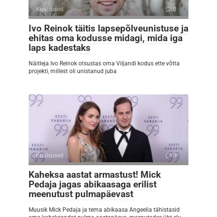
Kuulsused
0
Ivo Reinok täitis lapsepõlveunistuse ja
ehitas oma kodusse midagi, mida iga
laps kadestaks
Näitleja Ivo Reinok otsustas oma Viljandi kodus ette võtta
projekti, millest oli unistanud juba
Kuulsused
0
Kaheksa aastat armastust! Mick
Pedaja jagas abikaasaga erilist
meenutust pulmapäevast
Muusik Mick Pedaja ja tema abikaasa Angeelia tähistasid