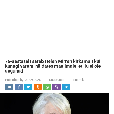
76-aastaselt särab Helen Mirren kirkamalt kui
kunagi varem, näidates maailmale, et ilu ei ole
aegunud
Published by:
08.09.2025
Kuulsused
Hasmik