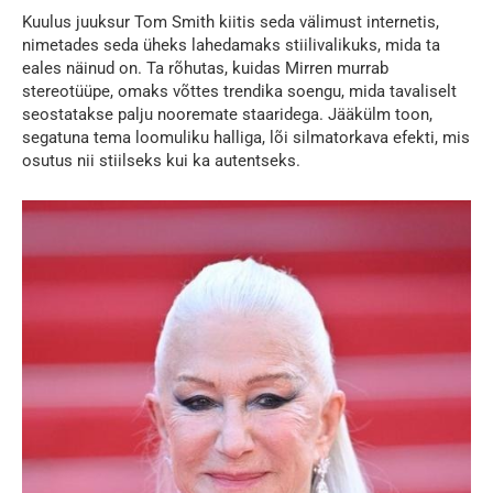
Kuulus juuksur Tom Smith kiitis seda välimust internetis,
nimetades seda üheks lahedamaks stiilivalikuks, mida ta
eales näinud on. Ta rõhutas, kuidas Mirren murrab
stereotüüpe, omaks võttes trendika soengu, mida tavaliselt
seostatakse palju nooremate staaridega. Jääkülm toon,
segatuna tema loomuliku halliga, lõi silmatorkava efekti, mis
osutus nii stiilseks kui ka autentseks.