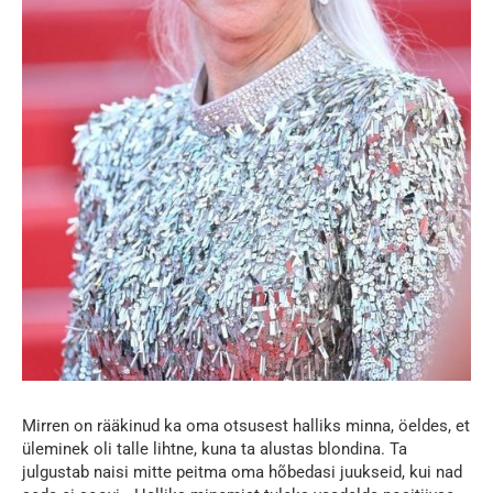
Mirren on rääkinud ka oma otsusest halliks minna, öeldes, et
üleminek oli talle lihtne, kuna ta alustas blondina. Ta
julgustab naisi mitte peitma oma hõbedasi juukseid, kui nad