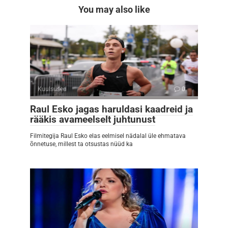
You may also like
Kuulsused
0
Raul Esko jagas haruldasi kaadreid ja
rääkis avameelselt juhtunust
Filmitegija Raul Esko elas eelmisel nädalal üle ehmatava
õnnetuse, millest ta otsustas nüüd ka