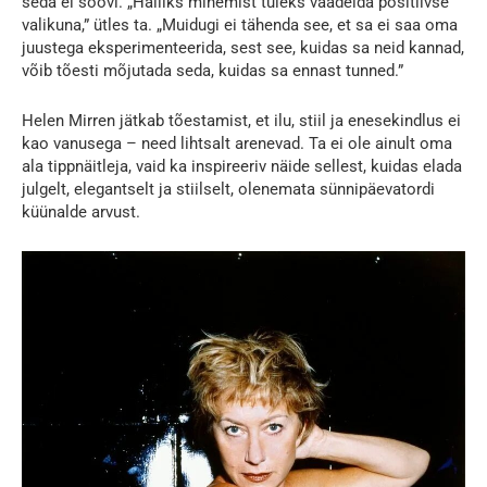
seda ei soovi. „Halliks minemist tuleks vaadelda positiivse
valikuna,” ütles ta. „Muidugi ei tähenda see, et sa ei saa oma
juustega eksperimenteerida, sest see, kuidas sa neid kannad,
võib tõesti mõjutada seda, kuidas sa ennast tunned.”
Helen Mirren jätkab tõestamist, et ilu, stiil ja enesekindlus ei
kao vanusega – need lihtsalt arenevad. Ta ei ole ainult oma
ala tippnäitleja, vaid ka inspireeriv näide sellest, kuidas elada
julgelt, elegantselt ja stiilselt, olenemata sünnipäevatordi
küünalde arvust.