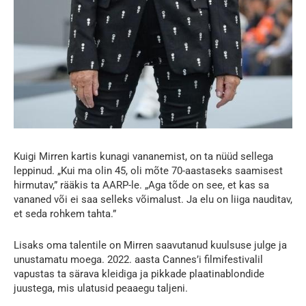
Kuigi Mirren kartis kunagi vananemist, on ta nüüd sellega
leppinud. „Kui ma olin 45, oli mõte 70-aastaseks saamisest
hirmutav,” rääkis ta AARP-le. „Aga tõde on see, et kas sa
vananed või ei saa selleks võimalust. Ja elu on liiga nauditav,
et seda rohkem tahta.”
Lisaks oma talentile on Mirren saavutanud kuulsuse julge ja
unustamatu moega. 2022. aasta Cannes’i filmifestivalil
vapustas ta särava kleidiga ja pikkade plaatinablondide
juustega, mis ulatusid peaaegu taljeni.