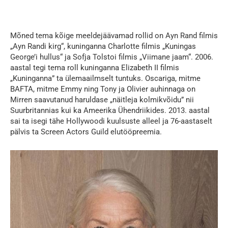
Mõned tema kõige meeldejäävamad rollid on Ayn Rand filmis
„Ayn Randi kirg“, kuninganna Charlotte filmis „Kuningas
George’i hullus“ ja Sofja Tolstoi filmis „Viimane jaam“. 2006.
aastal tegi tema roll kuninganna Elizabeth II filmis
„Kuninganna” ta ülemaailmselt tuntuks. Oscariga, mitme
BAFTA, mitme Emmy ning Tony ja Olivier auhinnaga on
Mirren saavutanud haruldase „näitleja kolmikvõidu” nii
Suurbritannias kui ka Ameerika Ühendriikides. 2013. aastal
sai ta isegi tähe Hollywoodi kuulsuste alleel ja 76-aastaselt
pälvis ta Screen Actors Guild elutööpreemia.