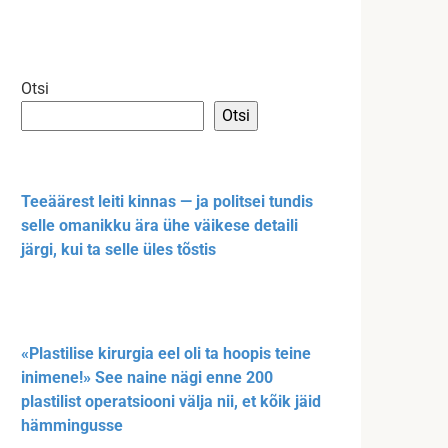
Otsi
Otsi
Teeäärest leiti kinnas — ja politsei tundis
selle omanikku ära ühe väikese detaili
järgi, kui ta selle üles tõstis
«Plastilise kirurgia eel oli ta hoopis teine
inimene!» See naine nägi enne 200
plastilist operatsiooni välja nii, et kõik jäid
hämmingusse