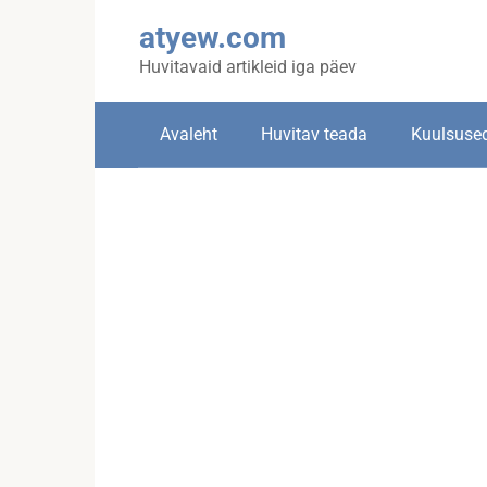
Skip
atyew.com
to
content
Huvitavaid artikleid iga päev
Avaleht
Huvitav teada
Kuulsuse