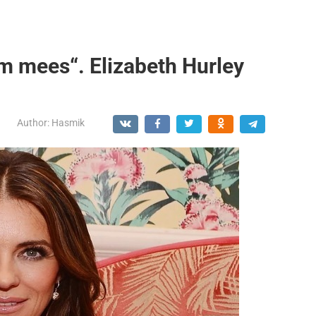
m mees“. Elizabeth Hurley
Author:
Hasmik