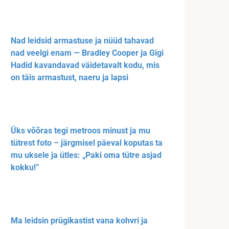
Nad leidsid armastuse ja nüüd tahavad
nad veelgi enam — Bradley Cooper ja Gigi
Hadid kavandavad väidetavalt kodu, mis
on täis armastust, naeru ja lapsi
Üks võõras tegi metroos minust ja mu
tütrest foto – järgmisel päeval koputas ta
mu uksele ja ütles: „Paki oma tütre asjad
kokku!”
Ma leidsin prügikastist vana kohvri ja