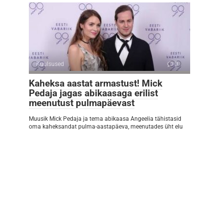
Kuulsused
0
Kaheksa aastat armastust! Mick
Pedaja jagas abikaasaga erilist
meenutust pulmapäevast
Muusik Mick Pedaja ja tema abikaasa Angeelia tähistasid
oma kaheksandat pulma-aastapäeva, meenutades üht elu