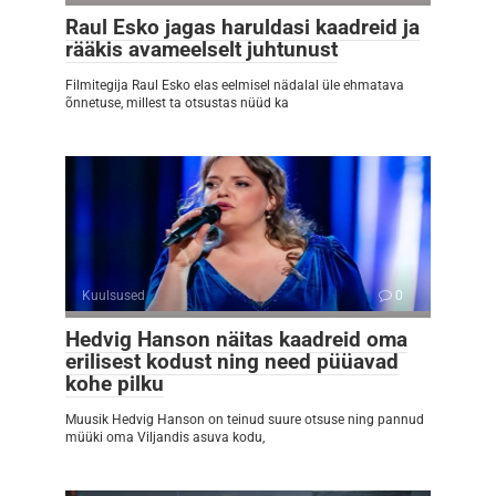
Raul Esko jagas haruldasi kaadreid ja
rääkis avameelselt juhtunust
Filmitegija Raul Esko elas eelmisel nädalal üle ehmatava
õnnetuse, millest ta otsustas nüüd ka
Kuulsused
0
Hedvig Hanson näitas kaadreid oma
erilisest kodust ning need püüavad
kohe pilku
Muusik Hedvig Hanson on teinud suure otsuse ning pannud
müüki oma Viljandis asuva kodu,