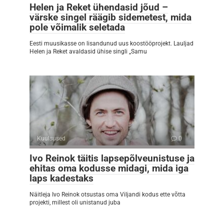
Helen ja Reket ühendasid jõud –
värske singel räägib sidemetest, mida
pole võimalik seletada
Eesti muusikasse on lisandunud uus koostööprojekt. Lauljad
Helen ja Reket avaldasid ühise singli „Samu
Kuulsused
0
Ivo Reinok täitis lapsepõlveunistuse ja
ehitas oma kodusse midagi, mida iga
laps kadestaks
Näitleja Ivo Reinok otsustas oma Viljandi kodus ette võtta
projekti, millest oli unistanud juba