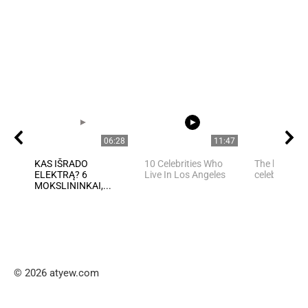
06:28
11:47
KAS IŠRADO
10 Celebrities Who
The best pho
ELEKTRĄ? 6
Live In Los Angeles
celebrities
MOKSLININKAI,...
© 2026 atyew.com