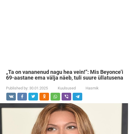
„Ta on vananenud nagu hea vein!”: Mis Beyonce’i
69-aastane ema välja näeb, tuli suure üllatusena
Published by:
30.01.2025
Kuulsused
Hasmik