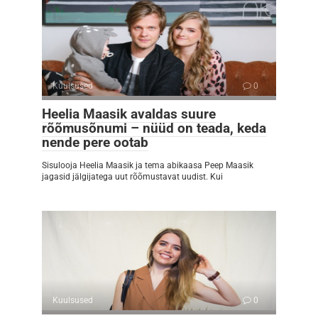
Kuulsused
0
Heelia Maasik avaldas suure
rõõmusõnumi – nüüd on teada, keda
nende pere ootab
Sisulooja Heelia Maasik ja tema abikaasa Peep Maasik
jagasid jälgijatega uut rõõmustavat uudist. Kui
Kuulsused
0