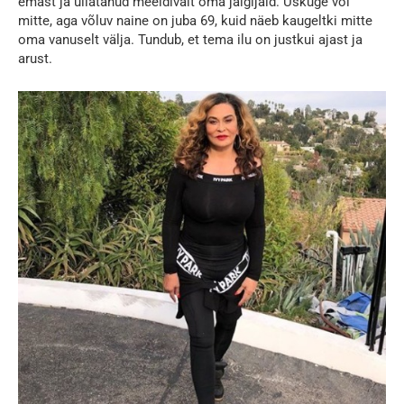
emast ja üllatanud meeldivalt oma jälgijaid. Uskuge või
mitte, aga võluv naine on juba 69, kuid näeb kaugeltki mitte
oma vanuselt välja. Tundub, et tema ilu on justkui ajast ja
arust.