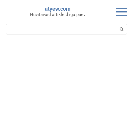
Skip
atyew.com
to
Huvitavaid artikleid iga päev
content
Search: