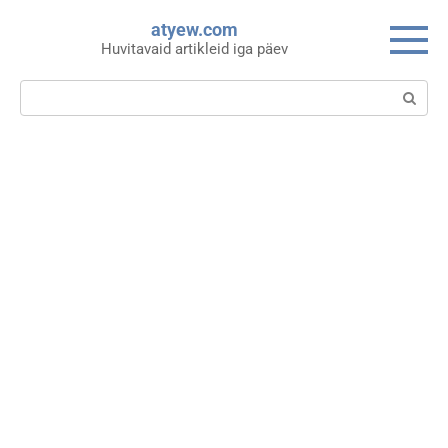
Skip
atyew.com
to
Huvitavaid artikleid iga päev
content
Search: