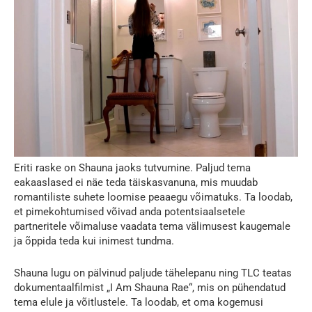
Eriti raske on Shauna jaoks tutvumine. Paljud tema
eakaaslased ei näe teda täiskasvanuna, mis muudab
romantiliste suhete loomise peaaegu võimatuks. Ta loodab,
et pimekohtumised võivad anda potentsiaalsetele
partneritele võimaluse vaadata tema välimusest kaugemale
ja õppida teda kui inimest tundma.
Shauna lugu on pälvinud paljude tähelepanu ning TLC teatas
dokumentaalfilmist „I Am Shauna Rae“, mis on pühendatud
tema elule ja võitlustele. Ta loodab, et oma kogemusi