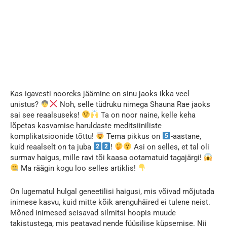
Kas igavesti nooreks jäämine on sinu jaoks ikka veel
unistus?
Noh, selle tüdruku nimega Shauna Rae jaoks
sai see reaalsuseks!
Ta on noor naine, kelle keha
lõpetas kasvamise haruldaste meditsiiniliste
komplikatsioonide tõttu!
Tema pikkus on
-aastane,
kuid reaalselt on ta juba
!
Asi on selles, et tal oli
surmav haigus, mille ravi tõi kaasa ootamatuid tagajärgi!
Ma räägin kogu loo selles artiklis!
On lugematul hulgal geneetilisi haigusi, mis võivad mõjutada
inimese kasvu, kuid mitte kõik arenguhäired ei tulene neist.
Mõned inimesed seisavad silmitsi hoopis muude
takistustega, mis peatavad nende füüsilise küpsemise. Nii