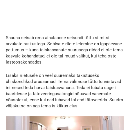
Shauna seisab oma ainulaadse seisundi tõttu silmitsi
arvukate raskustega. Sobivate riiete leidmine on igapäevane
pettumus – kuna täiskasvanute suurusega riided ei ole tema
kasvule kohandatud, ei ole tal muud valikut, kui teha oste
lasteosakondades.
Lisaks riietusele on veel suuremaks takistuseks
ühiskondlikud arusaamad. Tema välimuse tõttu tunnistavad
inimesed teda harva täiskasvanuna. Teda ei lubata sageli
baaridesse ja tätoveeringusalongid nõuavad vanemate
nõusolekut, enne kui nad lubavad tal end tätoveerida. Suurim
väljakutse on aga tema isiklikus elus.