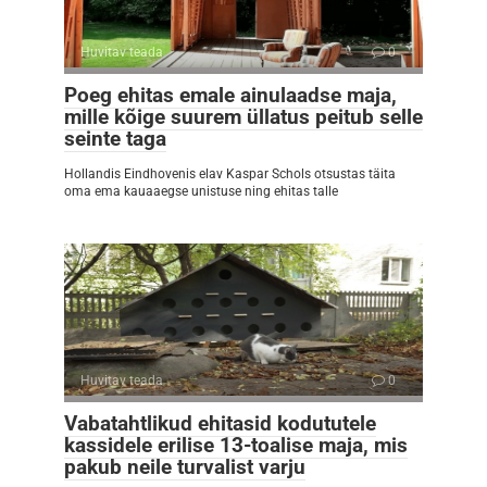
Huvitav teada
0
Poeg ehitas emale ainulaadse maja,
mille kõige suurem üllatus peitub selle
seinte taga
Hollandis Eindhovenis elav Kaspar Schols otsustas täita
oma ema kauaaegse unistuse ning ehitas talle
Huvitav teada
0
Vabatahtlikud ehitasid kodututele
kassidele erilise 13-toalise maja, mis
pakub neile turvalist varju