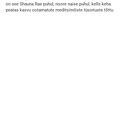
on see Shauna Rae puhul, noore naise puhul, kelle keha
peatas kasvu ootamatute meditsiiniliste tüsistuste tõttu.