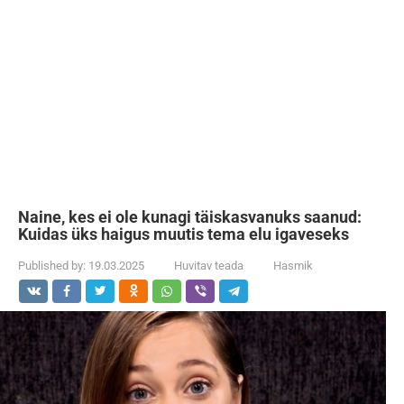
Naine, kes ei ole kunagi täiskasvanuks saanud:
Kuidas üks haigus muutis tema elu igaveseks
Published by:
19.03.2025
Huvitav teada
Hasmik