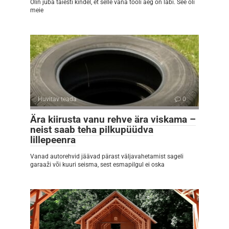
Olin juba täiesti kindel, et selle vana tooli aeg on läbi. See oli
meie
Huvitav teada
0
Ära kiirusta vanu rehve ära viskama –
neist saab teha pilkupüüdva
lillepeenra
Vanad autorehvid jäävad pärast väljavahetamist sageli
garaaži või kuuri seisma, sest esmapilgul ei oska