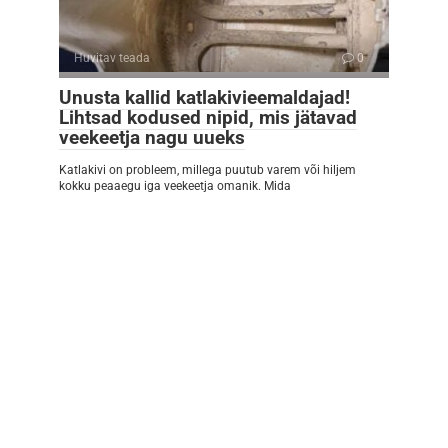
Huvitav teada
0
Unusta kallid katlakivieemaldajad!
Lihtsad kodused nipid, mis jätavad
veekeetja nagu uueks
Katlakivi on probleem, millega puutub varem või hiljem
kokku peaaegu iga veekeetja omanik. Mida