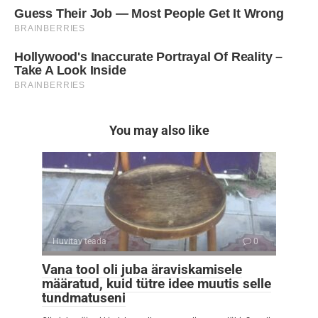
You may also like
Huvitav teada
0
Vana tool oli juba äraviskamisele
määratud, kuid tütre idee muutis selle
tundmatuseni