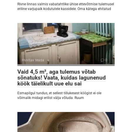
Rivne linnas valmis vabatahtlike ühise ettevõtmise tulemusel
eriline varjupaik kodututele kassidele. Oma kätega ehitatud
Huvitav teada
0
Vaid 4,5 m², aga tulemus võtab
sõnatuks! Vaata, kuidas lagunenud
köök täielikult uue elu sai
Esmapilgul tundus, et sellest tillukesest köögist ei ole
võimalik midagi erilist välja võluda. Ruum