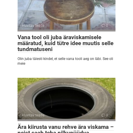
Huvitav teada
0
Vana tool oli juba äraviskamisele
määratud, kuid tütre idee muutis selle
tundmatuseni
Olin juba täiesti kindel, et selle vana tooli aeg on läbi. See oli
meie
Huvitav teada
0
Ära kiirusta vanu rehve ära viskama –
neist saab teha pilkupüüdva