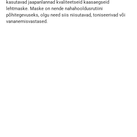
kasutavad jaapanlannad kvaliteetseid kaasaegseid
lehtmaske. Maske on nende nahahooldusrutiini
põhitegevuseks, olgu need siis niisutavad, toniseerivad või
vananemisvastased.