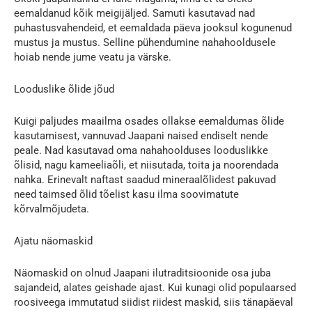
eemaldanud kõik meigijäljed. Samuti kasutavad nad
puhastusvahendeid, et eemaldada päeva jooksul kogunenud
mustus ja mustus. Selline pühendumine nahahooldusele
hoiab nende jume veatu ja värske.
Looduslike õlide jõud
Kuigi paljudes maailma osades ollakse eemaldumas õlide
kasutamisest, vannuvad Jaapani naised endiselt nende
peale. Nad kasutavad oma nahahoolduses looduslikke
õlisid, nagu kameeliaõli, et niisutada, toita ja noorendada
nahka. Erinevalt naftast saadud mineraalõlidest pakuvad
need taimsed õlid tõelist kasu ilma soovimatute
kõrvalmõjudeta.
Ajatu näomaskid
Näomaskid on olnud Jaapani ilutraditsioonide osa juba
sajandeid, alates geishade ajast. Kui kunagi olid populaarsed
roosiveega immutatud siidist riidest maskid, siis tänapäeval