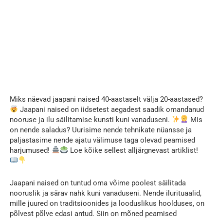
Miks näevad jaapani naised 40-aastaselt välja 20-aastased?
Jaapani naised on iidsetest aegadest saadik omandanud
nooruse ja ilu säilitamise kunsti kuni vanaduseni.
Mis
on nende saladus? Uurisime nende tehnikate nüansse ja
paljastasime nende ajatu välimuse taga olevad peamised
harjumused!
Loe kõike sellest alljärgnevast artiklist!
Jaapani naised on tuntud oma võime poolest säilitada
nooruslik ja särav nahk kuni vanaduseni. Nende ilurituaalid,
mille juured on traditsioonides ja looduslikus hoolduses, on
põlvest põlve edasi antud. Siin on mõned peamised