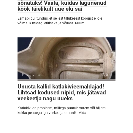
sõnatuks! Vaata, kuidas lagunenud
köök täielikult uue elu sai
Esmapilgul tundus, et sellest tillukesest köögist ei ole
võimalik midagi erilist välja võluda. Ruum
Huvitav teada
0
Unusta kallid katlakivieemaldajad!
Lihtsad kodused nipid, mis jätavad
veekeetja nagu uueks
Katlakivi on probleem, millega puutub varem või hiljem
kokku peaaegu iga veekeetja omanik. Mida