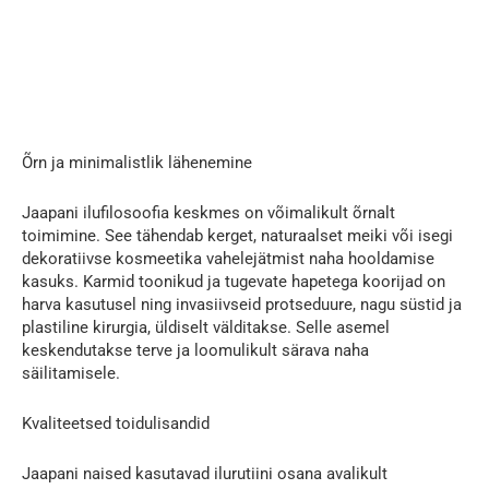
Õrn ja minimalistlik lähenemine
Jaapani ilufilosoofia keskmes on võimalikult õrnalt
toimimine. See tähendab kerget, naturaalset meiki või isegi
dekoratiivse kosmeetika vahelejätmist naha hooldamise
kasuks. Karmid toonikud ja tugevate hapetega koorijad on
harva kasutusel ning invasiivseid protseduure, nagu süstid ja
plastiline kirurgia, üldiselt välditakse. Selle asemel
keskendutakse terve ja loomulikult särava naha
säilitamisele.
Kvaliteetsed toidulisandid
Jaapani naised kasutavad ilurutiini osana avalikult