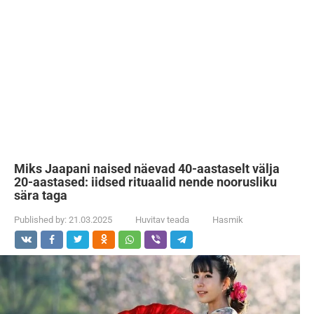
Miks Jaapani naised näevad 40-aastaselt välja
20-aastased: iidsed rituaalid nende noorusliku
sära taga
Published by:
21.03.2025
Huvitav teada
Hasmik