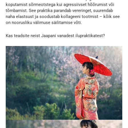
koputamist sõrmeotstega kui agressiivset hõõrumist või
tõmbamist. See praktika parandab vereringet, suurendab
naha elastsust ja soodustab kollageeni tootmist – kõik see
on noorusliku välimuse säilitamise võti.
Kas teadsite neist Jaapani vanadest ilupraktikatest?