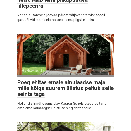
lillepeenra
Vanad autorehvid jäävad pärast väljavahetamist sageli
garaaži või kuuri seisma, sest esmapilgul ei oska
Huvitav teada
0
Poeg ehitas emale ainulaadse maja,
mille kõige suurem üllatus peitub selle
seinte taga
Hollandis Eindhovenis elav Kaspar Schols otsustas täita
oma ema kauaaegse unistuse ning ehitas talle