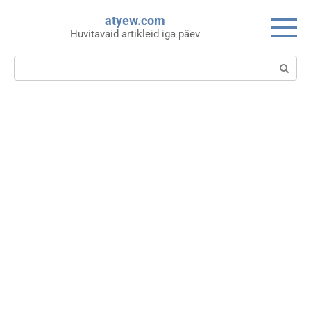
Skip
atyew.com
to
Huvitavaid artikleid iga päev
content
Search: