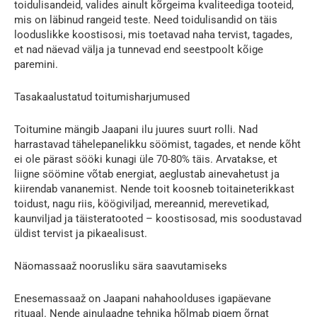
toidulisandeid, valides ainult kõrgeima kvaliteediga tooteid,
mis on läbinud rangeid teste. Need toidulisandid on täis
looduslikke koostisosi, mis toetavad naha tervist, tagades,
et nad näevad välja ja tunnevad end seestpoolt kõige
paremini.
Tasakaalustatud toitumisharjumused
Toitumine mängib Jaapani ilu juures suurt rolli. Nad
harrastavad tähelepanelikku söömist, tagades, et nende kõht
ei ole pärast sööki kunagi üle 70-80% täis. Arvatakse, et
liigne söömine võtab energiat, aeglustab ainevahetust ja
kiirendab vananemist. Nende toit koosneb toitaineterikkast
toidust, nagu riis, köögiviljad, mereannid, merevetikad,
kaunviljad ja täisteratooted – koostisosad, mis soodustavad
üldist tervist ja pikaealisust.
Näomassaaž noorusliku sära saavutamiseks
Enesemassaaž on Jaapani nahahoolduses igapäevane
rituaal. Nende ainulaadne tehnika hõlmab pigem õrnat