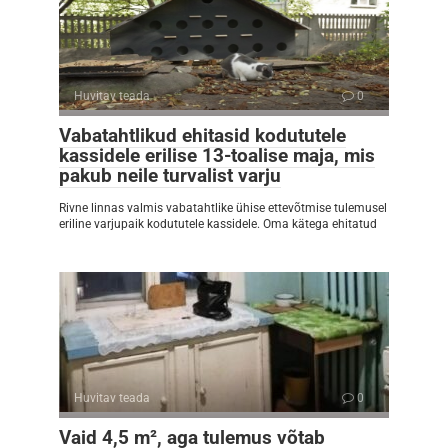
Huvitav teada
0
Vabatahtlikud ehitasid kodututele
kassidele erilise 13-toalise maja, mis
pakub neile turvalist varju
Rivne linnas valmis vabatahtlike ühise ettevõtmise tulemusel
eriline varjupaik kodututele kassidele. Oma kätega ehitatud
Huvitav teada
0
Vaid 4,5 m², aga tulemus võtab