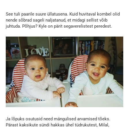
See tuli paarile suure üllatusena. Kuid huvitaval kombel olid
nende sõbrad sageli naljatanud, et midagi sellist võib
juhtuda. Põhjus? Kyle on pärit segaverelistest peredest.
Ja lõpuks osutusid need mängulised arvamised tõeks.
Pärast kaksikute sündi hakkas ühel tüdrukutest, Milal,