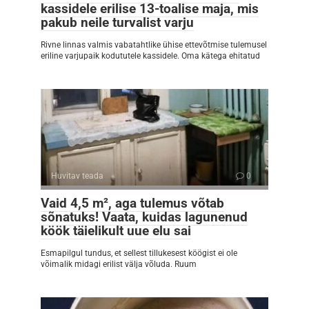
kassidele erilise 13-toalise maja, mis
pakub neile turvalist varju
Rivne linnas valmis vabatahtlike ühise ettevõtmise tulemusel
eriline varjupaik kodututele kassidele. Oma kätega ehitatud
Huvitav teada
0
Vaid 4,5 m², aga tulemus võtab
sõnatuks! Vaata, kuidas lagunenud
köök täielikult uue elu sai
Esmapilgul tundus, et sellest tillukesest köögist ei ole
võimalik midagi erilist välja võluda. Ruum