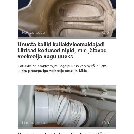
Huvitav teada
0
Unusta kallid katlakivieemaldajad!
Lihtsad kodused nipid, mis jätavad
veekeetja nagu uueks
Katlakivi on probleem, millega puutub varem või hiljem
kokku peaaegu iga veekeetja omanik. Mida
Huvitav teada
0