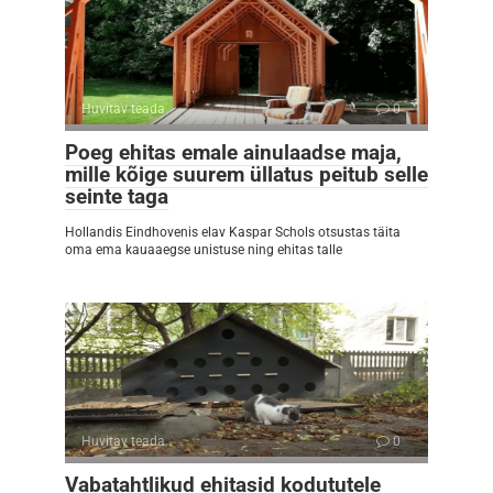
Huvitav teada
0
Poeg ehitas emale ainulaadse maja,
mille kõige suurem üllatus peitub selle
seinte taga
Hollandis Eindhovenis elav Kaspar Schols otsustas täita
oma ema kauaaegse unistuse ning ehitas talle
Huvitav teada
0
Vabatahtlikud ehitasid kodututele