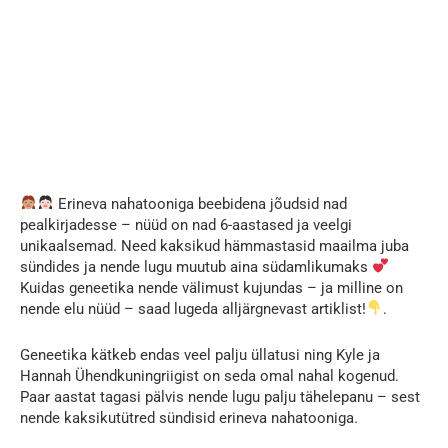
Erineva nahatooniga beebidena jõudsid nad
pealkirjadesse – nüüd on nad 6-aastased ja veelgi
unikaalsemad. Need kaksikud hämmastasid maailma juba
sündides ja nende lugu muutub aina südamlikumaks
Kuidas geneetika nende välimust kujundas – ja milline on
nende elu nüüd – saad lugeda alljärgnevast artiklist!
.
Geneetika kätkeb endas veel palju üllatusi ning Kyle ja
Hannah Ühendkuningriigist on seda omal nahal kogenud.
Paar aastat tagasi pälvis nende lugu palju tähelepanu – sest
nende kaksikutütred sündisid erineva nahatooniga.