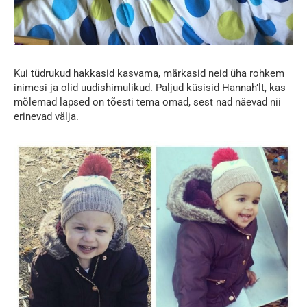
Kui tüdrukud hakkasid kasvama, märkasid neid üha rohkem
inimesi ja olid uudishimulikud. Paljud küsisid Hannah’lt, kas
mõlemad lapsed on tõesti tema omad, sest nad näevad nii
erinevad välja.