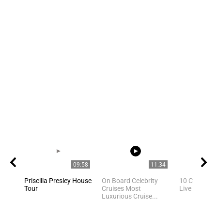
09:58
11:34
Priscilla Presley House
On Board Celebrity
10 Celebriti
Tour
Cruises Most
Live In Los 
Luxurious Cruise...