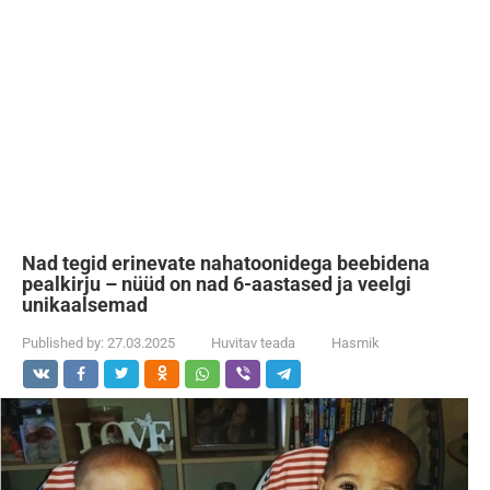
Nad tegid erinevate nahatoonidega beebidena
pealkirju – nüüd on nad 6-aastased ja veelgi
unikaalsemad
Published by:
27.03.2025
Huvitav teada
Hasmik