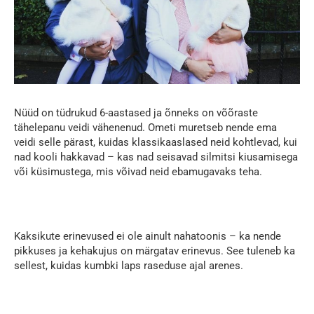
Nüüd on tüdrukud 6-aastased ja õnneks on võõraste
tähelepanu veidi vähenenud. Ometi muretseb nende ema
veidi selle pärast, kuidas klassikaaslased neid kohtlevad, kui
nad kooli hakkavad – kas nad seisavad silmitsi kiusamisega
või küsimustega, mis võivad neid ebamugavaks teha.
Kaksikute erinevused ei ole ainult nahatoonis – ka nende
pikkuses ja kehakujus on märgatav erinevus. See tuleneb ka
sellest, kuidas kumbki laps raseduse ajal arenes.