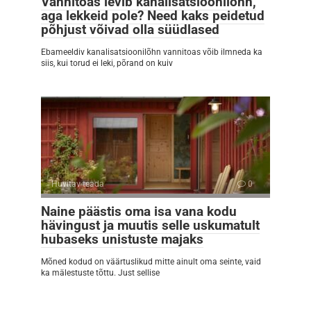
Vannitoas levib kanalisatsioonilõhn,
aga lekkeid pole? Need kaks peidetud
põhjust võivad olla süüdlased
Ebameeldiv kanalisatsioonilõhn vannitoas võib ilmneda ka
siis, kui torud ei leki, põrand on kuiv
Huvitav teada
0
Naine päästis oma isa vana kodu
hävingust ja muutis selle uskumatult
hubaseks unistuste majaks
Mõned kodud on väärtuslikud mitte ainult oma seinte, vaid
ka mälestuste tõttu. Just sellise