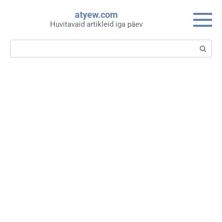
Skip
atyew.com
to
Huvitavaid artikleid iga päev
content
Search: