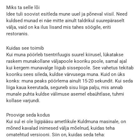
Miks ta selle lõi
Idee tuli soovist esitleda mune uuel ja põneval viisil. Need
kuldsed munad ei näe mitte ainult taldrikul suurepäraselt
välja, vaid on ka ilus lisand mis tahes söögile, eriti
restoranis.
Kuidas see toimib
Kui muna pöörleb tsentrifuugis suurel kiirusel, lükatakse
raskem munakollane väljapoole kooriku poole, samal ajal
kui kergem munavalge liigub sissepoole. See vahetus tekitab
kooriku sees sileda, kuldse värvusega muna. Kuid on üks
konks: muna peaks pöörlema ainult 15-20 sekundit. Kui seda
liiga kaua keerutada, seguneb sisu liiga palju, mis annab
munale puhta kuldse välimuse asemel ebaühtlase, tuhmi
kollase varjundi.
Proovige seda kodus
Kui sul ei ole ligipääsu ametlikule Kuldmuna masinale, on
mõned kavalad inimesed välja mõelnud, kuidas teha
omatehtud versiooni. Siin on, kuidas seda teha: