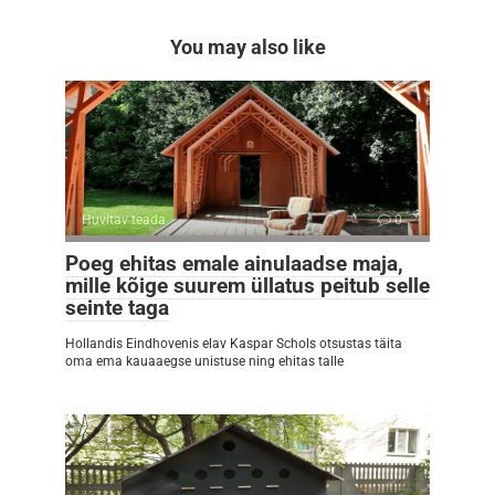
You may also like
Huvitav teada
0
Poeg ehitas emale ainulaadse maja,
mille kõige suurem üllatus peitub selle
seinte taga
Hollandis Eindhovenis elav Kaspar Schols otsustas täita
oma ema kauaaegse unistuse ning ehitas talle