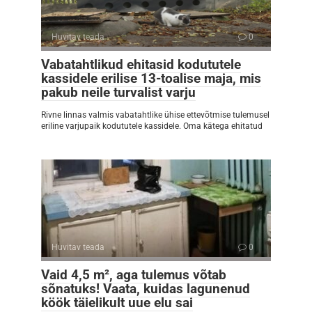
Huvitav teada
0
Vabatahtlikud ehitasid kodututele
kassidele erilise 13-toalise maja, mis
pakub neile turvalist varju
Rivne linnas valmis vabatahtlike ühise ettevõtmise tulemusel
eriline varjupaik kodututele kassidele. Oma kätega ehitatud
Huvitav teada
0
Vaid 4,5 m², aga tulemus võtab
sõnatuks! Vaata, kuidas lagunenud
köök täielikult uue elu sai