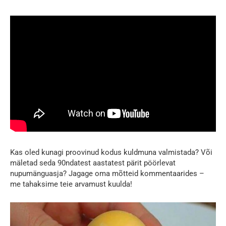
Kas oled kunagi proovinud kodus kuldmuna valmistada? Või
mäletad seda 90ndatest aastatest pärit pöörlevat
nupumänguasja? Jagage oma mõtteid kommentaarides –
me tahaksime teie arvamust kuulda!