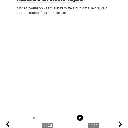
Mõned kodud on väärtuslikud mitte ainult oma seinte, vaid
ka mälestuste tõttu. Just sellise
11:35
11:09