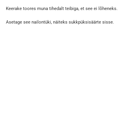
Keerake toores muna tihedalt teibiga, et see ei lõheneks.
Asetage see nailontüki, näiteks sukkpüksisäärte sisse.