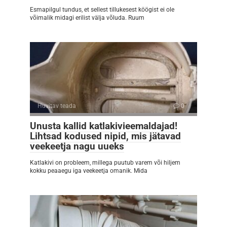
Esmapilgul tundus, et sellest tillukesest köögist ei ole
võimalik midagi erilist välja võluda. Ruum
Huvitav teada
0
Unusta kallid katlakivieemaldajad!
Lihtsad kodused nipid, mis jätavad
veekeetja nagu uueks
Katlakivi on probleem, millega puutub varem või hiljem
kokku peaaegu iga veekeetja omanik. Mida