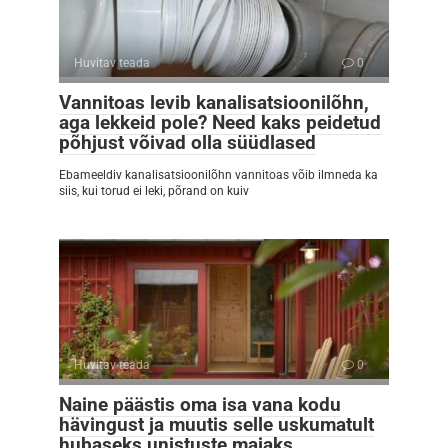
Huvitav teada
0
Vannitoas levib kanalisatsioonilõhn,
aga lekkeid pole? Need kaks peidetud
põhjust võivad olla süüdlased
Ebameeldiv kanalisatsioonilõhn vannitoas võib ilmneda ka
siis, kui torud ei leki, põrand on kuiv
Huvitav teada
0
Naine päästis oma isa vana kodu
hävingust ja muutis selle uskumatult
hubaseks unistuste majaks