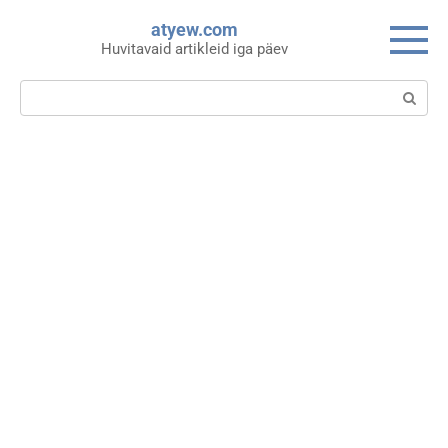
Skip
atyew.com
to
Huvitavaid artikleid iga päev
content
Search: