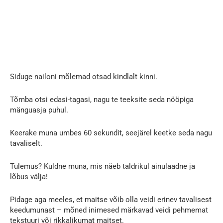
Siduge nailoni mõlemad otsad kindlalt kinni.
Tõmba otsi edasi-tagasi, nagu te teeksite seda nööpiga
mänguasja puhul.
Keerake muna umbes 60 sekundit, seejärel keetke seda nagu
tavaliselt.
Tulemus? Kuldne muna, mis näeb taldrikul ainulaadne ja
lõbus välja!
Pidage aga meeles, et maitse võib olla veidi erinev tavalisest
keedumunast – mõned inimesed märkavad veidi pehmemat
tekstuuri või rikkalikumat maitset.