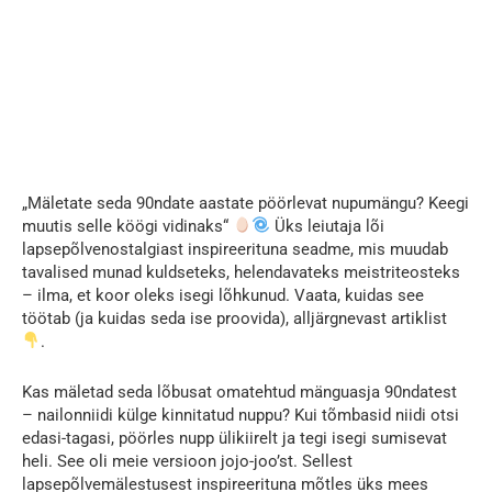
„Mäletate seda 90ndate aastate pöörlevat nupumängu? Keegi
muutis selle köögi vidinaks“
Üks leiutaja lõi
lapsepõlvenostalgiast inspireerituna seadme, mis muudab
tavalised munad kuldseteks, helendavateks meistriteosteks
– ilma, et koor oleks isegi lõhkunud. Vaata, kuidas see
töötab (ja kuidas seda ise proovida), alljärgnevast artiklist
.
Kas mäletad seda lõbusat omatehtud mänguasja 90ndatest
– nailonniidi külge kinnitatud nuppu? Kui tõmbasid niidi otsi
edasi-tagasi, pöörles nupp ülikiirelt ja tegi isegi sumisevat
heli. See oli meie versioon jojo-joo’st. Sellest
lapsepõlvemälestusest inspireerituna mõtles üks mees