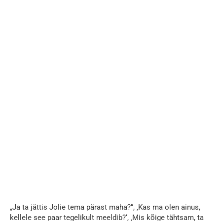
„Ja ta jättis Jolie tema pärast maha?“, ‚Kas ma olen ainus,
kellele see paar tegelikult meeldib?‘, ‚Mis kõige tähtsam, ta