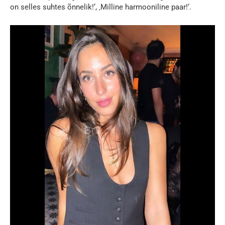
on selles suhtes õnnelik!‘, ‚Milline harmooniline paar!‘.