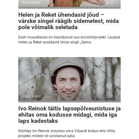
Kuulsused
0
Helen ja Reket ühendasid jõud –
värske singel räägib sidemetest, mida
pole võimalik seletada
Eesti muusikasse on lisandunud uus koostööprojekt. Lauljad
Helen ja Reket avaldasid ühise singli „Samu
Kuulsused
0
Ivo Reinok täitis lapsepõlveunistuse ja
ehitas oma kodusse midagi, mida iga
laps kadestaks
Näitleja Ivo Reinok otsustas oma Viljandi kodus ette võtta
projekti, millest oli unistanud juba