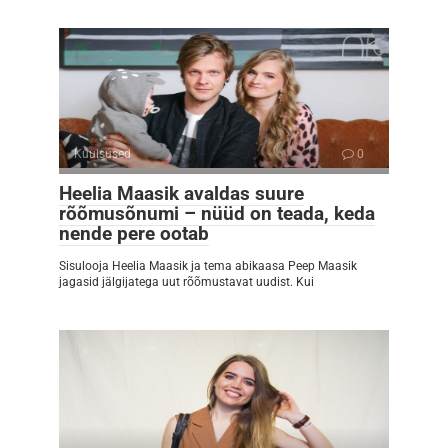
Kuulsused
0
Heelia Maasik avaldas suure
rõõmusõnumi – nüüd on teada, keda
nende pere ootab
Sisulooja Heelia Maasik ja tema abikaasa Peep Maasik
jagasid jälgijatega uut rõõmustavat uudist. Kui