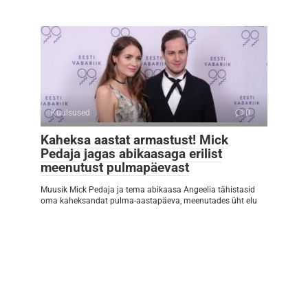
Kuulsused
0
Kaheksa aastat armastust! Mick
Pedaja jagas abikaasaga erilist
meenutust pulmapäevast
Muusik Mick Pedaja ja tema abikaasa Angeelia tähistasid
oma kaheksandat pulma-aastapäeva, meenutades üht elu