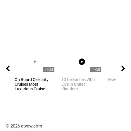
11:34
11:35
On Board Celebrity
10 Celebrities Who
Movie Stars
Cruises Most
Live In United
Luxurious Cruise...
Kingdom
© 2026 atyew.com