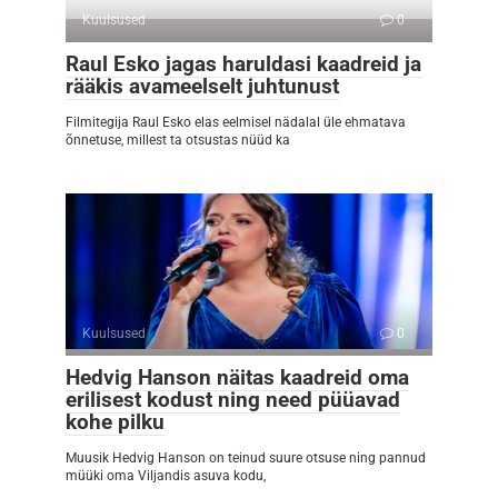
Kuulsused
0
Raul Esko jagas haruldasi kaadreid ja
rääkis avameelselt juhtunust
Filmitegija Raul Esko elas eelmisel nädalal üle ehmatava
õnnetuse, millest ta otsustas nüüd ka
Kuulsused
0
Hedvig Hanson näitas kaadreid oma
erilisest kodust ning need püüavad
kohe pilku
Muusik Hedvig Hanson on teinud suure otsuse ning pannud
müüki oma Viljandis asuva kodu,