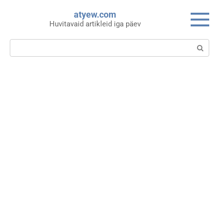
Skip
atyew.com
to
Huvitavaid artikleid iga päev
content
Search: