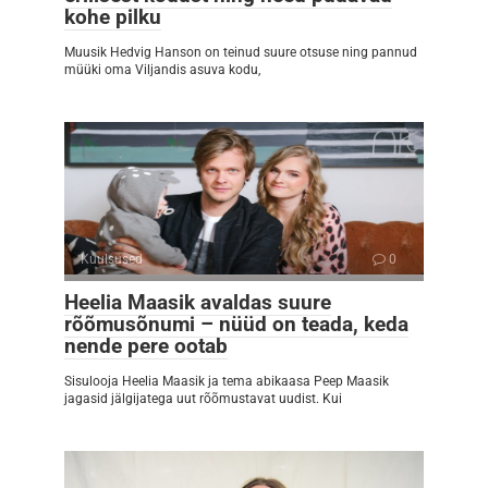
kohe pilku
Muusik Hedvig Hanson on teinud suure otsuse ning pannud
müüki oma Viljandis asuva kodu,
Kuulsused
0
Heelia Maasik avaldas suure
rõõmusõnumi – nüüd on teada, keda
nende pere ootab
Sisulooja Heelia Maasik ja tema abikaasa Peep Maasik
jagasid jälgijatega uut rõõmustavat uudist. Kui