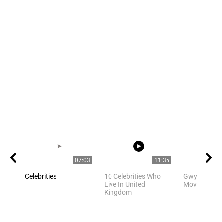
07:03
11:35
Celebrities
10 Celebrities Who
Gwyneth Pal
Live In United
Movie Scene
Kingdom