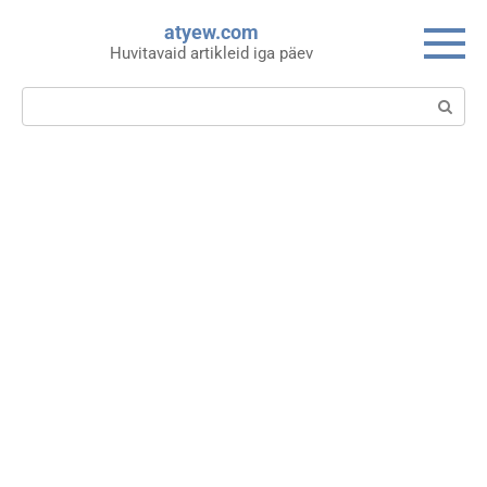
Skip
atyew.com
to
Huvitavaid artikleid iga päev
content
Search: