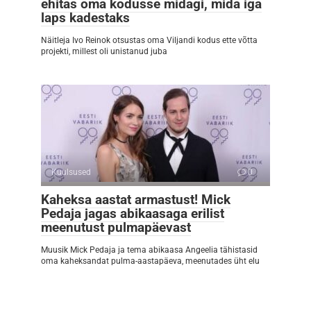
ehitas oma kodusse midagi, mida iga
laps kadestaks
Näitleja Ivo Reinok otsustas oma Viljandi kodus ette võtta
projekti, millest oli unistanud juba
Kuulsused
0
Kaheksa aastat armastust! Mick
Pedaja jagas abikaasaga erilist
meenutust pulmapäevast
Muusik Mick Pedaja ja tema abikaasa Angeelia tähistasid
oma kaheksandat pulma-aastapäeva, meenutades üht elu