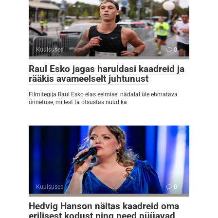
Kuulsused
0
Raul Esko jagas haruldasi kaadreid ja
rääkis avameelselt juhtunust
Filmitegija Raul Esko elas eelmisel nädalal üle ehmatava
õnnetuse, millest ta otsustas nüüd ka
Kuulsused
0
Hedvig Hanson näitas kaadreid oma
erilisest kodust ning need püüavad