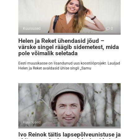
Kuulsused
0
Helen ja Reket ühendasid jõud –
värske singel räägib sidemetest, mida
pole võimalik seletada
Eesti muusikasse on lisandunud uus koostööprojekt. Lauljad
Helen ja Reket avaldasid ühise singli „Samu
Kuulsused
0
Ivo Reinok täitis lapsepõlveunistuse ja