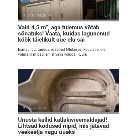
Huvitav teada
0
Vaid 4,5 m², aga tulemus võtab
sõnatuks! Vaata, kuidas lagunenud
köök täielikult uue elu sai
Esmapilgul tundus, et sellest tillukesest köögist ei ole
võimalik midagi erilist välja võluda. Ruum
Huvitav teada
0
Unusta kallid katlakivieemaldajad!
Lihtsad kodused nipid, mis jätavad
veekeetja nagu uueks