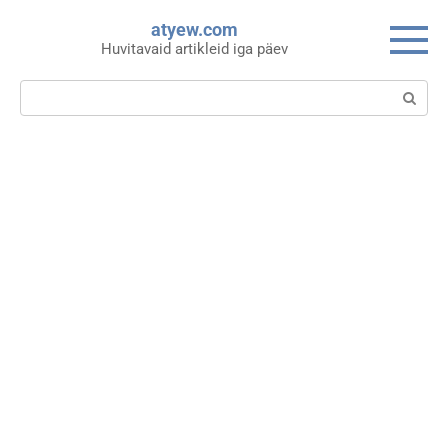
Skip
atyew.com
to
Huvitavaid artikleid iga päev
content
Search: