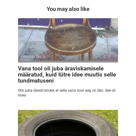
You may also like
Huvitav teada
0
Vana tool oli juba äraviskamisele
määratud, kuid tütre idee muutis selle
tundmatuseni
Olin juba täiesti kindel, et selle vana tooli aeg on läbi. See oli
meie