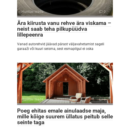
Huvitav teada
0
Ära kiirusta vanu rehve ära viskama –
neist saab teha pilkupüüdva
lillepeenra
Vanad autorehvid jäävad pärast väljavahetamist sageli
garaaži või kuuri seisma, sest esmapilgul ei oska
Huvitav teada
0
Poeg ehitas emale ainulaadse maja,
mille kõige suurem üllatus peitub selle
seinte taga