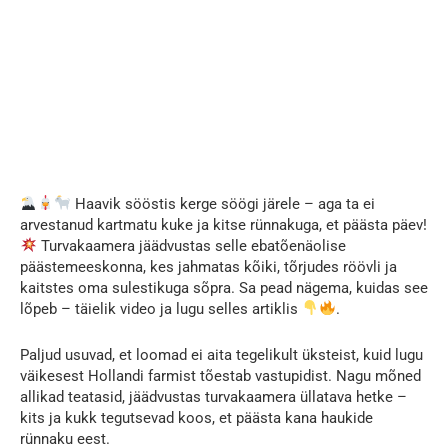
Haavik sööstis kerge söögi järele – aga ta ei
arvestanud kartmatu kuke ja kitse rünnakuga, et päästa päev!
Turvakaamera jäädvustas selle ebatõenäolise
päästemeeskonna, kes jahmatas kõiki, tõrjudes röövli ja
kaitstes oma sulestikuga sõpra. Sa pead nägema, kuidas see
lõpeb – täielik video ja lugu selles artiklis
.
Paljud usuvad, et loomad ei aita tegelikult üksteist, kuid lugu
väikesest Hollandi farmist tõestab vastupidist. Nagu mõned
allikad teatasid, jäädvustas turvakaamera üllatava hetke –
kits ja kukk tegutsevad koos, et päästa kana haukide
rünnaku eest.