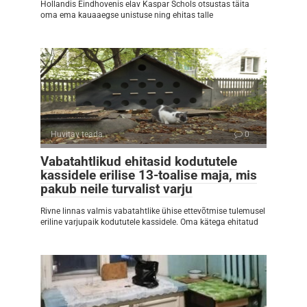
Hollandis Eindhovenis elav Kaspar Schols otsustas täita
oma ema kauaaegse unistuse ning ehitas talle
Huvitav teada
0
Vabatahtlikud ehitasid kodututele
kassidele erilise 13-toalise maja, mis
pakub neile turvalist varju
Rivne linnas valmis vabatahtlike ühise ettevõtmise tulemusel
eriline varjupaik kodututele kassidele. Oma kätega ehitatud