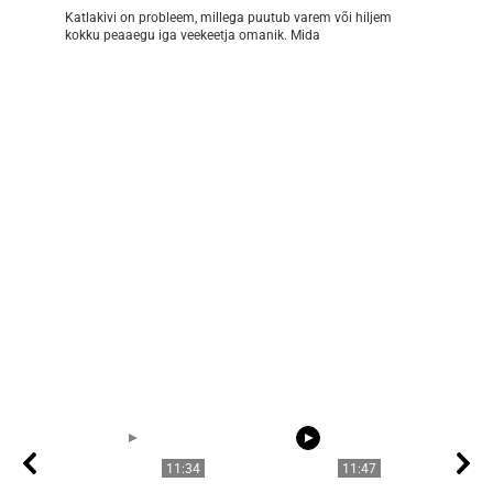
Katlakivi on probleem, millega puutub varem või hiljem
kokku peaaegu iga veekeetja omanik. Mida
11:34
11:47