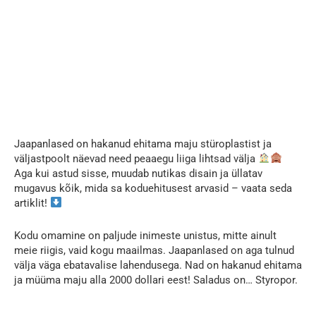
Jaapanlased on hakanud ehitama maju stüroplastist ja
väljastpoolt näevad need peaaegu liiga lihtsad välja
Aga kui astud sisse, muudab nutikas disain ja üllatav
mugavus kõik, mida sa koduehitusest arvasid – vaata seda
artiklit!
Kodu omamine on paljude inimeste unistus, mitte ainult
meie riigis, vaid kogu maailmas. Jaapanlased on aga tulnud
välja väga ebatavalise lahendusega. Nad on hakanud ehitama
ja müüma maju alla 2000 dollari eest! Saladus on… Styropor.