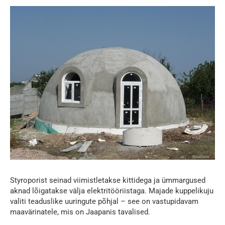
Styroporist seinad viimistletakse kittidega ja ümmargused
aknad lõigatakse välja elektritööriistaga. Majade kuppelikuju
valiti teaduslike uuringute põhjal – see on vastupidavam
maavärinatele, mis on Jaapanis tavalised.