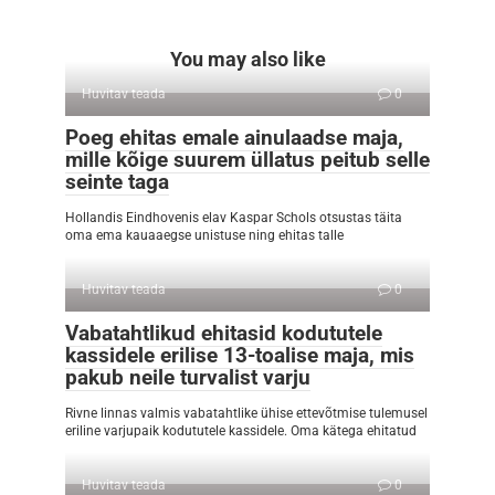
You may also like
Huvitav teada
0
Poeg ehitas emale ainulaadse maja,
mille kõige suurem üllatus peitub selle
seinte taga
Hollandis Eindhovenis elav Kaspar Schols otsustas täita
oma ema kauaaegse unistuse ning ehitas talle
Huvitav teada
0
Vabatahtlikud ehitasid kodututele
kassidele erilise 13-toalise maja, mis
pakub neile turvalist varju
Rivne linnas valmis vabatahtlike ühise ettevõtmise tulemusel
eriline varjupaik kodututele kassidele. Oma kätega ehitatud
Huvitav teada
0