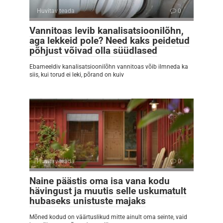
Huvitav teada
0
Vannitoas levib kanalisatsioonilõhn,
aga lekkeid pole? Need kaks peidetud
põhjust võivad olla süüdlased
Ebameeldiv kanalisatsioonilõhn vannitoas võib ilmneda ka
siis, kui torud ei leki, põrand on kuiv
Huvitav teada
0
Naine päästis oma isa vana kodu
hävingust ja muutis selle uskumatult
hubaseks unistuste majaks
Mõned kodud on väärtuslikud mitte ainult oma seinte, vaid