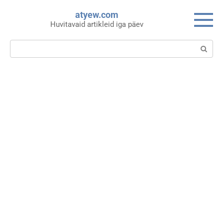
Skip
atyew.com
to
Huvitavaid artikleid iga päev
content
Search: