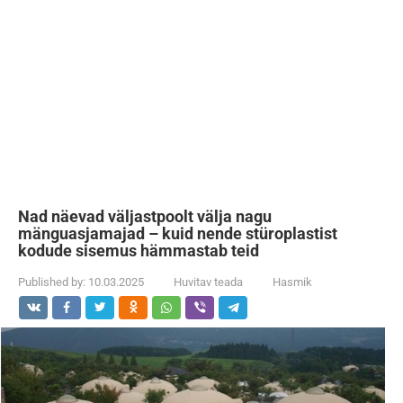
Nad näevad väljastpoolt välja nagu
mänguasjamajad – kuid nende stüroplastist
kodude sisemus hämmastab teid
Published by:
10.03.2025
Huvitav teada
Hasmik