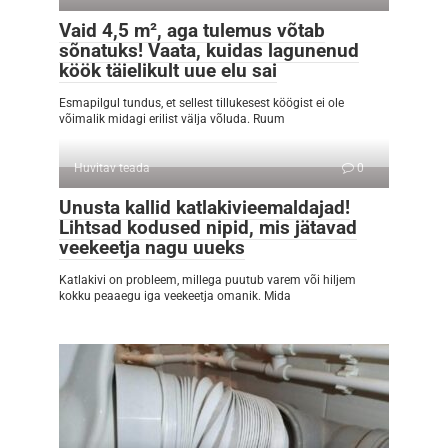
Vaid 4,5 m², aga tulemus võtab
sõnatuks! Vaata, kuidas lagunenud
köök täielikult uue elu sai
Esmapilgul tundus, et sellest tillukesest köögist ei ole
võimalik midagi erilist välja võluda. Ruum
Huvitav teada
0
Unusta kallid katlakivieemaldajad!
Lihtsad kodused nipid, mis jätavad
veekeetja nagu uueks
Katlakivi on probleem, millega puutub varem või hiljem
kokku peaaegu iga veekeetja omanik. Mida